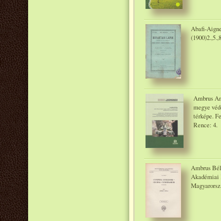
Abafi-Aigne
(1900)2.,5.,8
Ambrus And
megye véde
térképe. F
Rence: 4.
Ambrus Bél
Akadémiai 
Magyarorszá