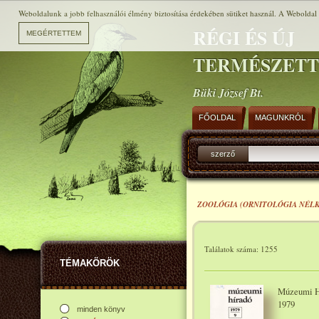
Weboldalunk a jobb felhasználói élmény biztosítása érdekében sütiket használ. A Weboldal h
RÉGI ÉS ÚJ
TERMÉSZET
Büki József Bt.
FŐOLDAL
MAGUNKRÓL
szerző
ZOOLÓGIA (ORNITOLÓGIA NÉL
Találatok száma: 1255
TÉMAKÖRÖK
Múzeumi Hí
1979
minden könyv