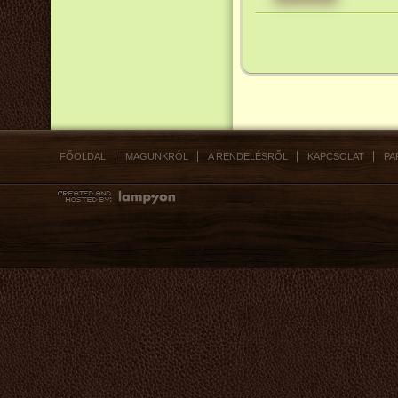
FŐOLDAL
MAGUNKRÓL
A RENDELÉSRŐL
KAPCSOLAT
PA