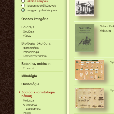
akciós könyvek
idegen nyelvű könyvek
magyar nyelvű könyvek
Összes kategória
Natura Bek
Földrajz
Múzeum
Geológia
Vízrajz
Biológia, ökológia
Hidrobiológia
Paleobiológia
Természetvédelem
Nyo
Botanika, erdészet
Erdészet
Mikológia
Ornitológia
Nyo
Zoológia (ornitológia
nélkül)
Mollusca
Arthropoda
Lepidoptera
Pisces