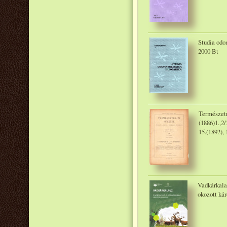
Studia odo
2000 Bt
Természetra
(1886)1.,2/
15.(1892),
Vadkárkala
okozott ká