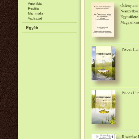
Amphibia
Őslénytani
Reptilia
Nemzetközi
Mammalia
Egyesülete 
Vadászat
Magyarhoni 
Egyéb
Pisces Hun
Pisces Hun
Rovarász H