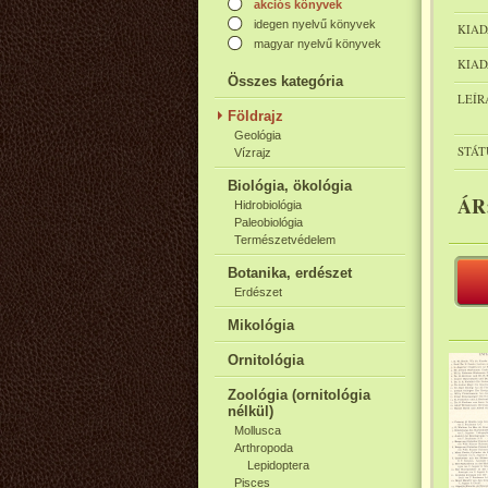
akciós könyvek
idegen nyelvű könyvek
KIAD
magyar nyelvű könyvek
KIAD
Összes kategória
LEÍR
Földrajz
Geológia
STÁT
Vízrajz
Biológia, ökológia
ÁR
Hidrobiológia
Paleobiológia
Természetvédelem
Botanika, erdészet
Erdészet
Mikológia
Ornitológia
Zoológia (ornitológia
nélkül)
Mollusca
Arthropoda
Lepidoptera
Pisces