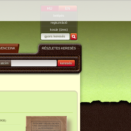
HU
EN
belépés
regisztráció
kosár (üres)
VENCEINK
RÉSZLETES KERESÉS
zatcím
keresés
1908)