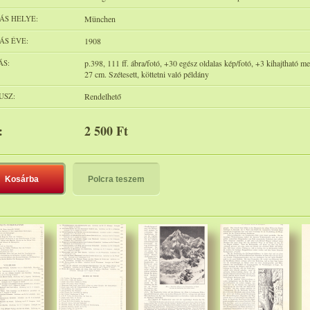
ÁS HELYE:
München
ÁS ÉVE:
1908
ÁS:
p.398, 111 ff. ábra/fotó, +30 egész oldalas kép/fotó, +3 kihajtható mel
27 cm. Szétesett, köttetni való példány
USZ:
Rendelhető
:
2 500 Ft
Kosárba
Polcra teszem