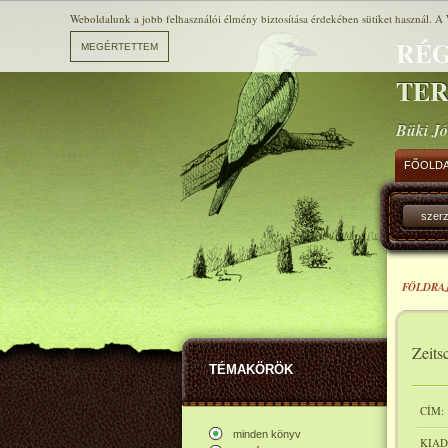
Weboldalunk a jobb felhasználói élmény biztosítása érdekében sütiket használ. A 
RÉG
TE
Büki Jó
FŐOLD
szer
FÖLDRA
Zeits
TÉMAKÖRÖK
CÍM:
minden könyv
KIAD