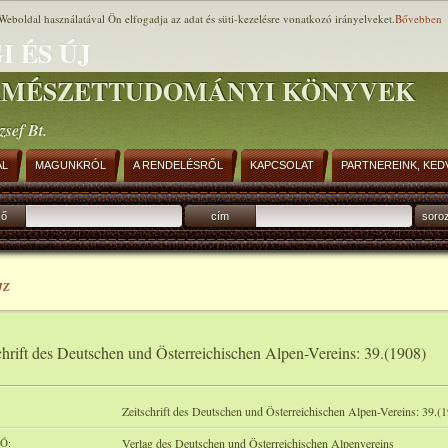
Weboldal használatával Ön elfogadja az adat és süti-kezelésre vonatkozó irányelveket.
Bővebben
I ÉS ÚJ
RMÉSZETTUDOMÁNYI KÖNYVEK
zsef Bt.
AL
MAGUNKRÓL
A RENDELÉSRŐL
KAPCSOLAT
PARTNEREINK, KED
ző
cím
soro
JZ
chrift des Deutschen und Österreichischen Alpen-Vereins: 39.(1908)
Zeitschrift des Deutschen und Österreichischen Alpen-Vereins: 39.(
Ó:
Verlag des Deutschen und Österreichischen Alpenvereins