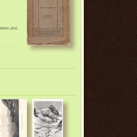
léklet, pfed.,