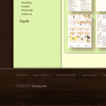
Amphibia
Reptilia
Mammalia
Vadászat
Egyéb
FŐOLDAL
MAGUNKRÓL
A RENDELÉSRŐL
KAPCSOLAT
PA