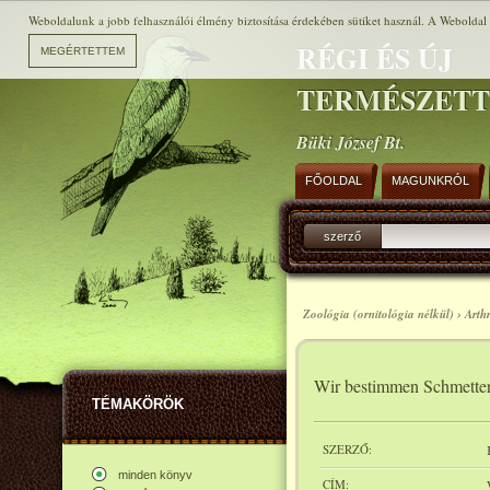
Weboldalunk a jobb felhasználói élmény biztosítása érdekében sütiket használ. A Weboldal h
RÉGI ÉS ÚJ
TERMÉSZET
Büki József Bt.
FŐOLDAL
MAGUNKRÓL
szerző
Zoológia (ornitológia nélkül) › Art
Wir bestimmen Schmetter
TÉMAKÖRÖK
SZERZŐ:
minden könyv
CÍM: