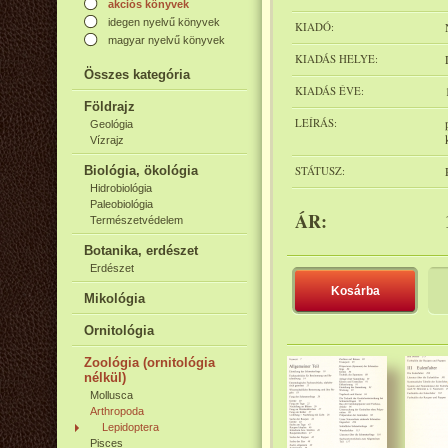
akciós könyvek
idegen nyelvű könyvek
KIADÓ:
magyar nyelvű könyvek
KIADÁS HELYE:
Összes kategória
KIADÁS ÉVE:
Földrajz
LEÍRÁS:
Geológia
Vízrajz
Biológia, ökológia
STÁTUSZ:
Hidrobiológia
Paleobiológia
ÁR:
Természetvédelem
Botanika, erdészet
Erdészet
Kosárba
Mikológia
Ornitológia
Zoológia (ornitológia
nélkül)
Mollusca
Arthropoda
Lepidoptera
Pisces