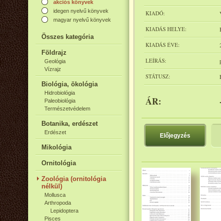
akciós könyvek
idegen nyelvű könyvek
KIADÓ:
magyar nyelvű könyvek
KIADÁS HELYE:
Összes kategória
KIADÁS ÉVE:
Földrajz
LEÍRÁS:
Geológia
Vízrajz
STÁTUSZ:
Biológia, ökológia
Hidrobiológia
ÁR:
Paleobiológia
Természetvédelem
Botanika, erdészet
Erdészet
Előjegyzés
Mikológia
Ornitológia
Zoológia (ornitológia
nélkül)
Mollusca
Arthropoda
Lepidoptera
Pisces