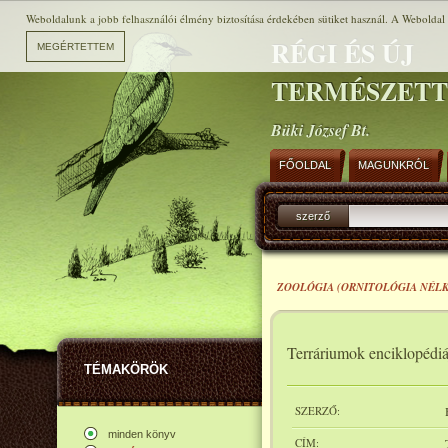
Weboldalunk a jobb felhasználói élmény biztosítása érdekében sütiket használ. A Weboldal h
RÉGI ÉS ÚJ
TERMÉSZET
Büki József Bt.
FŐOLDAL
MAGUNKRÓL
szerző
ZOOLÓGIA (ORNITOLÓGIA NÉL
Terráriumok enciklopédiá
TÉMAKÖRÖK
SZERZŐ:
minden könyv
CÍM: