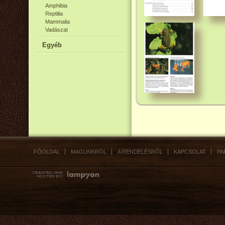
Amphibia
Reptilia
Mammalia
Vadászat
Egyéb
FŐOLDAL
MAGUNKRÓL
A RENDELÉSRŐL
KAPCSOLAT
PA