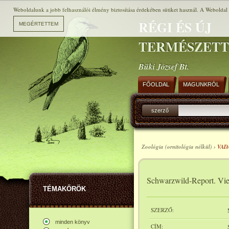
Weboldalunk a jobb felhasználói élmény biztosítása érdekében sütiket használ. A Weboldal h
RÉGI ÉS ÚJ
TERMÉSZET
Büki József Bt.
FŐOLDAL
MAGUNKRÓL
szerző
Zoológia (ornitológia nélkül) ›
VAD
Schwarzwild-Report. Vie
TÉMAKÖRÖK
SZERZŐ:
minden könyv
CÍM: