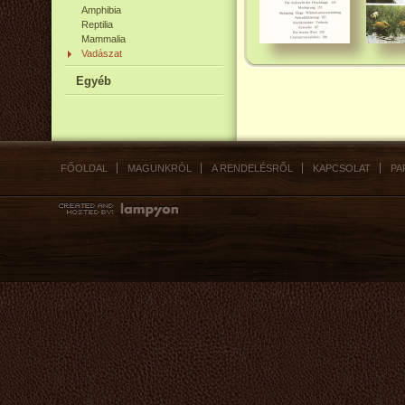
Amphibia
Reptilia
Mammalia
Vadászat
Egyéb
FŐOLDAL
MAGUNKRÓL
A RENDELÉSRŐL
KAPCSOLAT
PA