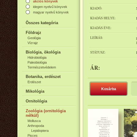
akciós könyvek
idegen nyelvű könyvek
KIADÓ:
magyar nyelvű könyvek
KIADÁS HELYE:
Összes kategória
KIADÁS ÉVE:
Földrajz
LEÍRÁS:
Geológia
Vízrajz
Biológia, ökológia
STÁTUSZ:
Hidrobiológia
Paleobiológia
ÁR:
Természetvédelem
Botanika, erdészet
Erdészet
Kosárba
Mikológia
Ornitológia
Zoológia (ornitológia
nélkül)
Mollusca
Arthropoda
Lepidoptera
Pisces