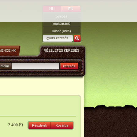
HU
EN
belépés
regisztráció
kosár (üres)
VENCEINK
RÉSZLETES KERESÉS
zatcím
keresés
2 400 Ft
Részletek
Kosárba