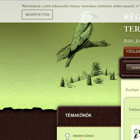
Weboldalunk a jobb felhasználói élmény biztosítása érdekében sütiket használ. A 
RÉG
TE
Büki Jó
FŐOLD
szer
Zoológia 
Találat
TÉMAKÖRÖK
minden könyv