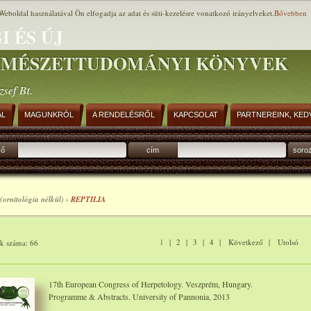
Weboldal használatával Ön elfogadja az adat és süti-kezelésre vonatkozó irányelveket.
Bővebben
I ÉS ÚJ
RMÉSZETTUDOMÁNYI KÖNYVEK
zsef Bt.
AL
MAGUNKRÓL
A RENDELÉSRŐL
KAPCSOLAT
PARTNEREINK, KED
ző
cím
soro
(ornitológia nélkül) ›
REPTILIA
1
|
2
|
3
|
4
|
Következő
|
Utolsó
ok száma: 66
17th European Congress of Herpetology. Veszprém, Hungary.
Programme & Abstracts. University of Pannonia, 2013