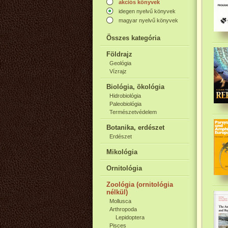
akciós könyvek
idegen nyelvű könyvek
magyar nyelvű könyvek
Összes kategória
Földrajz
Geológia
Vízrajz
Biológia, ökológia
Hidrobiológia
Paleobiológia
Természetvédelem
Botanika, erdészet
Erdészet
Mikológia
Ornitológia
Zoológia (ornitológia
nélkül)
Mollusca
Arthropoda
Lepidoptera
Pisces