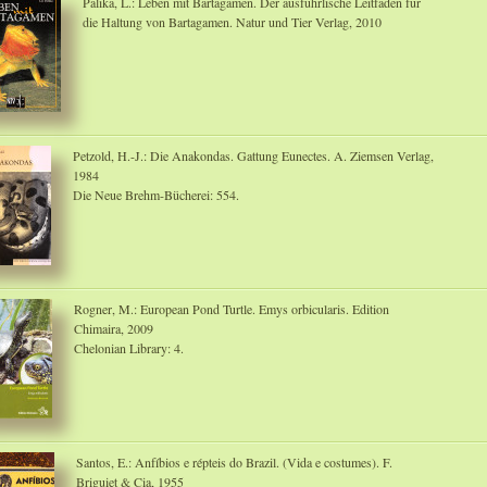
Palika, L.: Leben mit Bartagamen. Der ausführlische Leitfaden für
die Haltung von Bartagamen. Natur und Tier Verlag, 2010
Petzold, H.-J.: Die Anakondas. Gattung Eunectes. A. Ziemsen Verlag,
1984
Die Neue Brehm-Bücherei: 554.
Rogner, M.: European Pond Turtle. Emys orbicularis. Edition
Chimaira, 2009
Chelonian Library: 4.
Santos, E.: Anfíbios e répteis do Brazil. (Vida e costumes). F.
Briguiet & Cia, 1955