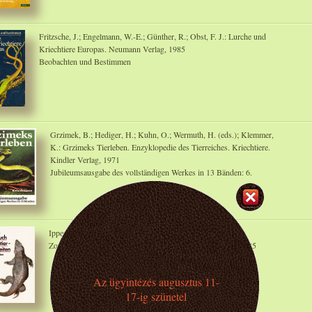
Fritzsche, J.; Engelmann, W.-E.; Günther, R.; Obst, F. J.: Lurche und
Kriechtiere Europas. Neumann Verlag, 1985
Beobachten und Bestimmen
Grzimek, B.; Hediger, H.; Kuhn, O.; Wermuth, H. (eds.); Klemmer,
K.: Grzimeks Tierleben. Enzyklopedie des Tierreiches. Kriechtiere.
Kindler Verlag, 1971
Jubileumsausgabe des vollständigen Werkes in 13 Bänden: 6.
Ippen, R.; Schröder, H.-D.; Elze, K.: Handbuch der
Zootierkrankheiten. Band 1.: Reptilien. Akademie Verlag, 1985
Az ügyintézés augusztus 11-
17-ig szünetel