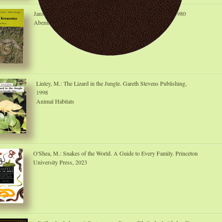
Jansen, M.; Deringer, W.: Die Kreuzotter. Quelle & Meyer, 1980
Abenteuer Biologie
Linley, M.: The Lizard in the Jungle. Gareth Stevens Publishing,
1998
Animal Habitats
O'Shea, M.: Snakes of the World. A Guide to Every Family. Princeton
University Press, 2023