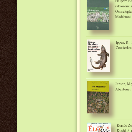
Halpern Bál
rakosiensi
Összefogla
Madártani 
Ippen, R.;
Zootierkra
Jansen, M.
Abenteuer 
Korsós Zol
Kiadó, é. 