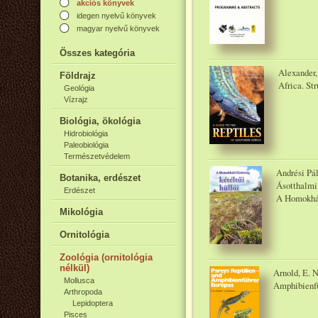
akciós könyvek
idegen nyelvű könyvek
magyar nyelvű könyvek
Összes kategória
Alexander,
Földrajz
Africa. Str
Geológia
Vízrajz
Biológia, ökológia
Hidrobiológia
Paleobiológia
Természetvédelem
Andrési Pál
Botanika, erdészet
Ásotthalmi
Erdészet
A Homokhát 
Mikológia
Ornitológia
Zoológia (ornitológia
nélkül)
Arnold, E. N
Mollusca
Amphibienfü
Arthropoda
Lepidoptera
Pisces