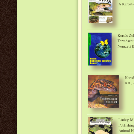
A Kárpát-
Korsós Zol
Természet
Nemzeti Bi
Korsó
Kft., 
Linley, M.
Publishin
Animal Ha