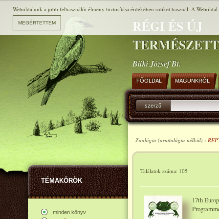
Weboldalunk a jobb felhasználói élmény biztosítása érdekében sütiket használ. A Weboldal h
RÉGI ÉS ÚJ
TERMÉSZET
Büki József Bt.
FŐOLDAL
MAGUNKRÓL
szerző
Zoológia (ornitológia nélkül) ›
REP
Találatok száma: 105
TÉMAKÖRÖK
17th Europ
Programme 
minden könyv