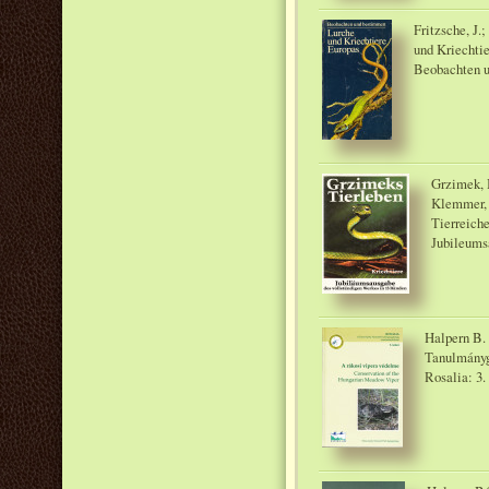
Fritzsche, J.
und Kriechti
Beobachten 
Grzimek, B
Klemmer, 
Tierreiche
Jubileums
Halpern B. 
Tanulmányg
Rosalia: 3.