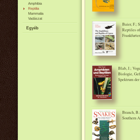
Amphibia
Reptilia
Mammalia
Vadászat
Baier, F.; 
Egyéb
Reptiles o
Frankfurte
Blab, J.; Vog
Biologie, Gef
Spektrum der 
Branch, B.:
Southern Af