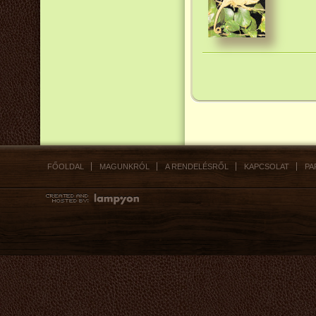
FŐOLDAL
MAGUNKRÓL
A RENDELÉSRŐL
KAPCSOLAT
PA