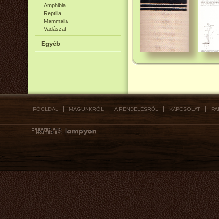
Amphibia
Reptilia
Mammalia
Vadászat
Egyéb
FŐOLDAL
MAGUNKRÓL
A RENDELÉSRŐL
KAPCSOLAT
PA