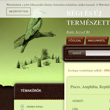
Weboldalunk a jobb felhasználói élmény biztosítása érdekében sütiket használ. A Weboldal h
RÉGI ÉS ÚJ
TERMÉSZET
Büki József Bt.
FŐOLDAL
MAGUNKRÓL
szerző
Zoológia (ornitológia nélkül) ›
PIS
Pisces, Amphibia, Reptili
TÉMAKÖRÖK
SZERZŐ:
minden könyv
CÍM: