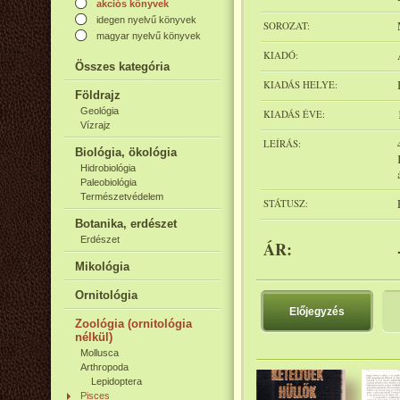
akciós könyvek
idegen nyelvű könyvek
SOROZAT:
magyar nyelvű könyvek
KIADÓ:
Összes kategória
KIADÁS HELYE:
Földrajz
Geológia
KIADÁS ÉVE:
Vízrajz
LEÍRÁS:
Biológia, ökológia
Hidrobiológia
Paleobiológia
Természetvédelem
STÁTUSZ:
Botanika, erdészet
Erdészet
ÁR:
Mikológia
Ornitológia
Előjegyzés
Zoológia (ornitológia
nélkül)
Mollusca
Arthropoda
Lepidoptera
Pisces