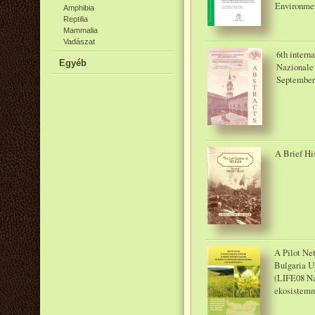
Environmen
Amphibia
Reptilia
Mammalia
Vadászat
6th intern
Egyéb
Nazionale 
September 
A Brief Hi
A Pilot Net
Bulgaria U
(LIFE08 Na
ekosistemn