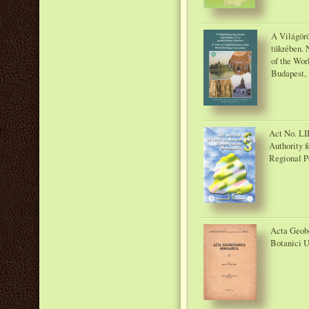
A Világör
tükrében. 
of the Wor
Budapest, 
Act No. LII
Authority f
Regional Po
Acta Geobo
Botanici U