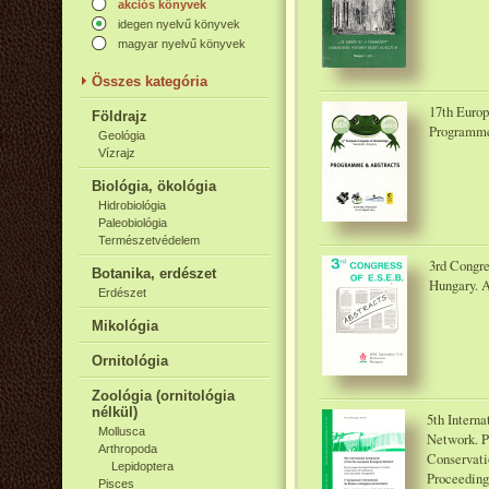
akciós könyvek
idegen nyelvű könyvek
magyar nyelvű könyvek
Összes kategória
17th Europ
Földrajz
Programme 
Geológia
Vízrajz
Biológia, ökológia
Hidrobiológia
Paleobiológia
Természetvédelem
3rd Congre
Botanika, erdészet
Hungary. A
Erdészet
Mikológia
Ornitológia
Zoológia (ornitológia
nélkül)
5th Intern
Mollusca
Network. P
Arthropoda
Conservati
Lepidoptera
Proceeding
Pisces