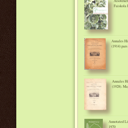
Alsóteker
Faiskola K
Annales Hi
(1914) par
Annales Hi
(1928). M
Annotated Li
1970