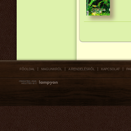
FŐOLDAL
MAGUNKRÓL
A RENDELÉSRŐL
KAPCSOLAT
PA