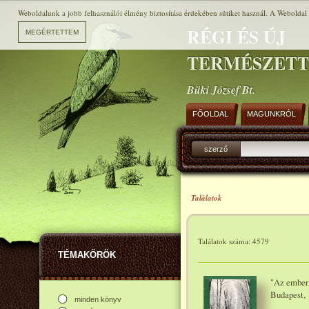
Weboldalunk a jobb felhasználói élmény biztosítása érdekében sütiket használ. A Weboldal h
RÉGI ÉS ÚJ
TERMÉSZET
Büki József Bt.
FŐOLDAL
MAGUNKRÓL
szerző
Találatok
Találatok száma: 4579
TÉMAKÖRÖK
"Az ember 
Budapest, 
minden könyv