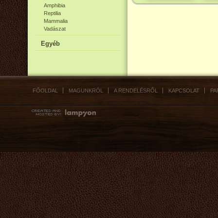
Amphibia
Reptilia
Mammalia
Vadászat
Egyéb
FŐOLDAL
MAGUNKRÓL
A RENDELÉSRŐL
KAPCSOLAT
PA