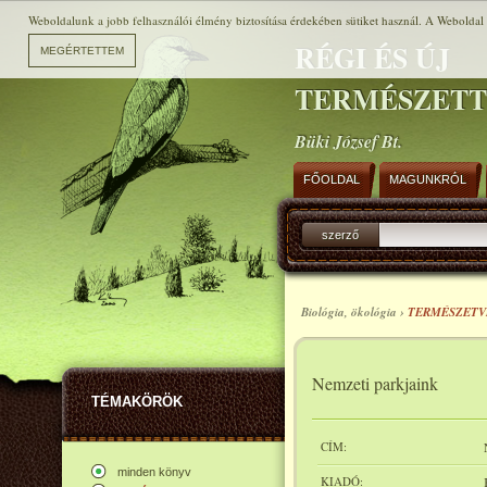
Weboldalunk a jobb felhasználói élmény biztosítása érdekében sütiket használ. A Weboldal h
RÉGI ÉS ÚJ
TERMÉSZET
Büki József Bt.
FŐOLDAL
MAGUNKRÓL
szerző
Biológia, ökológia ›
TERMÉSZET
Nemzeti parkjaink
TÉMAKÖRÖK
CÍM:
minden könyv
KIADÓ: