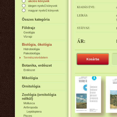
akciós könyvek
idegen nyelvű könyvek
KIADÁS ÉVE:
magyar nyelvű könyvek
LEÍRÁS:
Összes kategória
Földrajz
STÁTUSZ:
Geológia
Vízrajz
ÁR:
Biológia, ökológia
Hidrobiológia
Paleobiológia
Természetvédelem
Kosárba
Botanika, erdészet
Erdészet
Mikológia
Ornitológia
Zoológia (ornitológia
nélkül)
Mollusca
Arthropoda
Lepidoptera
Pisces