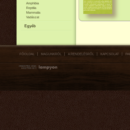
Amphibia
Reptilia
Mammalia
Vadászat
Egyéb
FŐOLDAL
MAGUNKRÓL
A RENDELÉSRŐL
KAPCSOLAT
PA