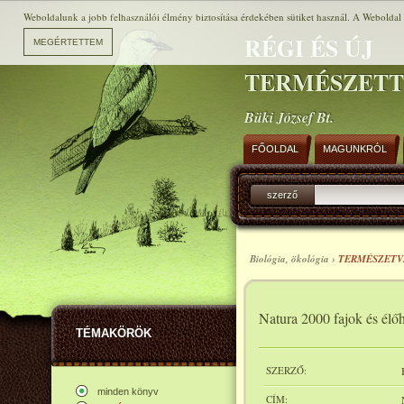
Weboldalunk a jobb felhasználói élmény biztosítása érdekében sütiket használ. A Weboldal h
RÉGI ÉS ÚJ
TERMÉSZET
Büki József Bt.
FŐOLDAL
MAGUNKRÓL
szerző
Biológia, ökológia ›
TERMÉSZET
Natura 2000 fajok és él
TÉMAKÖRÖK
SZERZŐ:
minden könyv
CÍM: