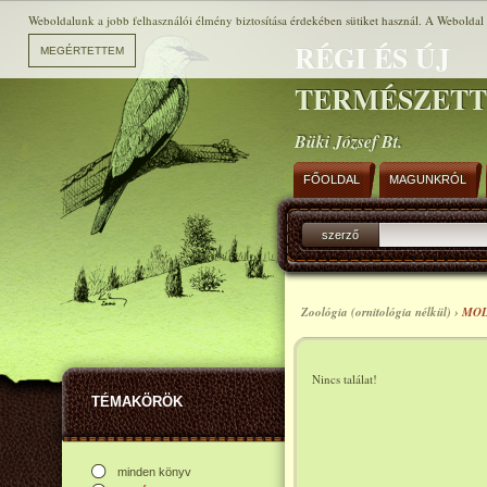
Weboldalunk a jobb felhasználói élmény biztosítása érdekében sütiket használ. A Weboldal h
RÉGI ÉS ÚJ
TERMÉSZET
Büki József Bt.
FŐOLDAL
MAGUNKRÓL
szerző
Zoológia (ornitológia nélkül) ›
MOL
Nincs találat!
TÉMAKÖRÖK
minden könyv