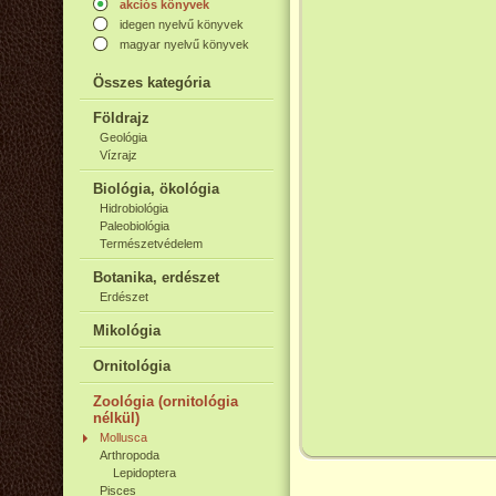
akciós könyvek
idegen nyelvű könyvek
magyar nyelvű könyvek
Összes kategória
Földrajz
Geológia
Vízrajz
Biológia, ökológia
Hidrobiológia
Paleobiológia
Természetvédelem
Botanika, erdészet
Erdészet
Mikológia
Ornitológia
Zoológia (ornitológia
nélkül)
Mollusca
Arthropoda
Lepidoptera
Pisces