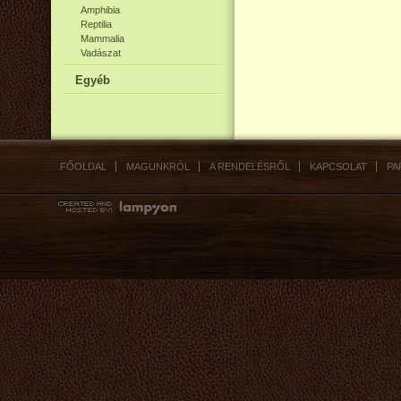
Amphibia
Reptilia
Mammalia
Vadászat
Egyéb
FŐOLDAL
MAGUNKRÓL
A RENDELÉSRŐL
KAPCSOLAT
PA