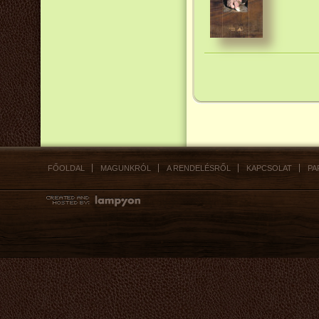
FŐOLDAL
MAGUNKRÓL
A RENDELÉSRŐL
KAPCSOLAT
PA