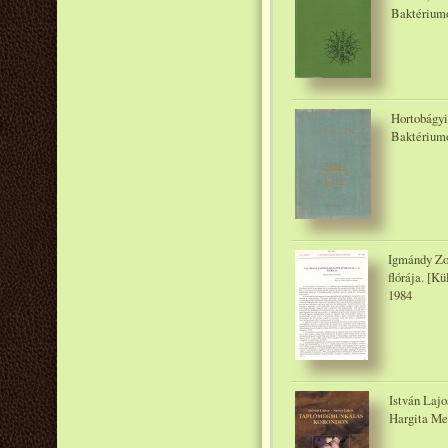
Baktériumo
Hortobágyi 
Baktérium
Igmándy Zol
flórája. [
1984
István Laj
Hargita Me