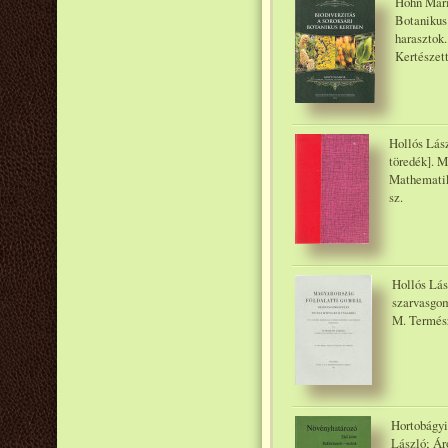
Höhn Mária
Botanikus
harasztok
Kertészet
Hollós Lás
töredék]. 
Mathematik
sz.
Hollós Lás
szarvasgom
M. Termész
Hortobágyi
László; Ár