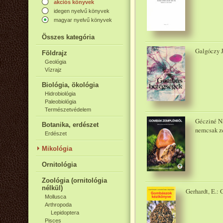
akciós könyvek
idegen nyelvű könyvek
magyar nyelvű könyvek
Összes kategória
Galgóczy J
Földrajz
Geológia
Vízrajz
Biológia, ökológia
Hidrobiológia
Paleobiológia
Természetvédelem
Gécziné N
Botanika, erdészet
nemcsak z
Erdészet
Mikológia
Ornitológia
Zoológia (ornitológia
nélkül)
Gerhardt, E.:
Mollusca
Arthropoda
Lepidoptera
Pisces