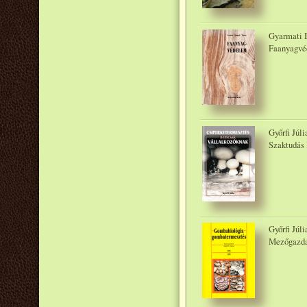
Gyarmati B
Faanyagvé
Győrfi Júl
Szaktudás 
Győrfi Júl
Mezőgazda