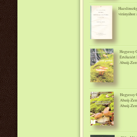
Hazslinszk
virányához
Hegyessy 
Értékeiért
Abaúj-Zemp
Hegyessy G
Abaúj-Zemp
Abaúj-Zemp