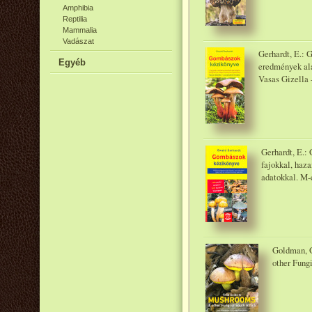
Amphibia
Reptilia
Mammalia
Vadászat
Gerhardt, E.:
Egyéb
eredmények ala
Vasas Gizella 
Gerhardt, E.:
fajokkal, haza
adatokkal. M-é
Goldman, G
other Fungi