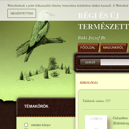
Weboldalunk a jobb felhasználói élmény biztosítása érdekében sütiket használ. A Weboldal h
RÉGI ÉS ÚJ
TERMÉSZET
Büki József Bt.
FŐOLDAL
MAGUNKRÓL
szerző
MIKOLÓGIA
Találatok száma: 157
TÉMAKÖRÖK
Galambos I
[Különleny
minden könyv