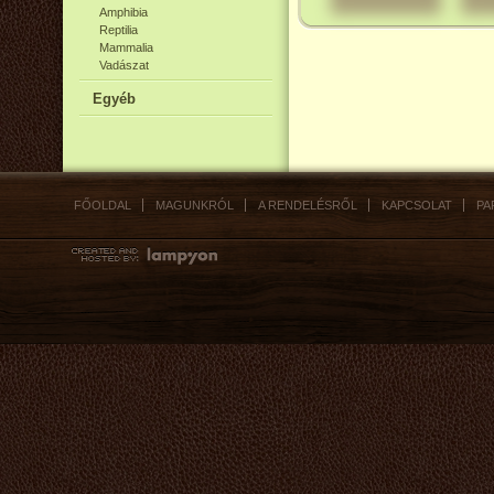
Amphibia
Reptilia
Mammalia
Vadászat
Egyéb
FŐOLDAL
MAGUNKRÓL
A RENDELÉSRŐL
KAPCSOLAT
PA