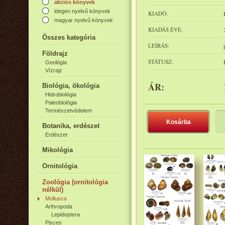
akciós könyvek
idegen nyelvű könyvek
KIADÓ:
magyar nyelvű könyvek
KIADÁS ÉVE:
Összes kategória
LEÍRÁS:
Földrajz
STÁTUSZ:
Geológia
Vízrajz
ÁR:
Biológia, ökológia
Hidrobiológia
Paleobiológia
Természetvédelem
Kosárba
Botanika, erdészet
Erdészet
Mikológia
Ornitológia
Zoológia (ornitológia
nélkül)
Mollusca
Arthropoda
Lepidoptera
Pisces