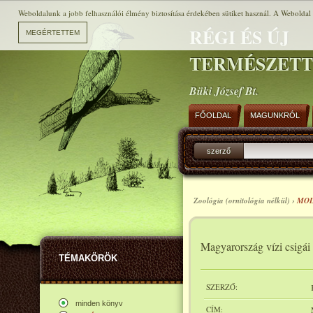
Weboldalunk a jobb felhasználói élmény biztosítása érdekében sütiket használ. A Weboldal h
RÉGI ÉS ÚJ
TERMÉSZET
Büki József Bt.
FŐOLDAL
MAGUNKRÓL
szerző
Zoológia (ornitológia nélkül) ›
MOL
Magyarország vízi csigái 
TÉMAKÖRÖK
SZERZŐ:
minden könyv
CÍM: