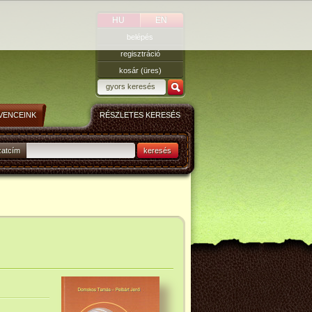
HU
EN
belépés
regisztráció
kosár (üres)
VENCEINK
RÉSZLETES KERESÉS
zatcím
keresés