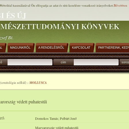
Weboldal használatával Ön elfogadja az adat és süti-kezelésre vonatkozó irányelveket.
Bővebben
I ÉS ÚJ
RMÉSZETTUDOMÁNYI KÖNYVEK
zsef Bt.
AL
MAGUNKRÓL
A RENDELÉSRŐL
KAPCSOLAT
PARTNEREINK, KED
ző
cím
soro
(ornitológia nélkül) ›
MOLLUSCA
rország védett puhatestűi
ZŐ:
Domokos Tamás; Pelbárt Jenő
Magyarország védett puhatestűi