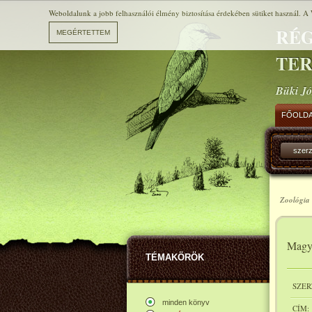
Weboldalunk a jobb felhasználói élmény biztosítása érdekében sütiket használ. A 
RÉG
TE
Büki Jó
FŐOLD
szer
Zoológia 
Magya
TÉMAKÖRÖK
SZER
minden könyv
CÍM: