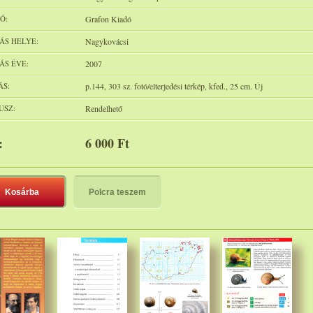
Ó:
Grafon Kiadó
ÁS HELYE:
Nagykovácsi
ÁS ÉVE:
2007
ÁS:
p.144, 303 sz. fotó/elterjedési térkép, kfed., 25 cm. Új
USZ:
Rendelhető
:
6 000 Ft
Kosárba
Polcra teszem