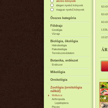
akciós könyvek
idegen nyelvű könyvek
KIAD
magyar nyelvű könyvek
KIAD
Összes kategória
KIAD
Földrajz
LEÍR
Geológia
Vízrajz
STÁT
Biológia, ökológia
Hidrobiológia
ÁR
Paleobiológia
Természetvédelem
Botanika, erdészet
Erdészet
Mikológia
Ornitológia
Zoológia (ornitológia
nélkül)
Mollusca
Arthropoda
Lepidoptera
Pisces