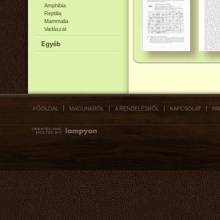
Amphibia
Reptilia
Mammalia
Vadászat
Egyéb
FŐOLDAL
MAGUNKRÓL
A RENDELÉSRŐL
KAPCSOLAT
PA