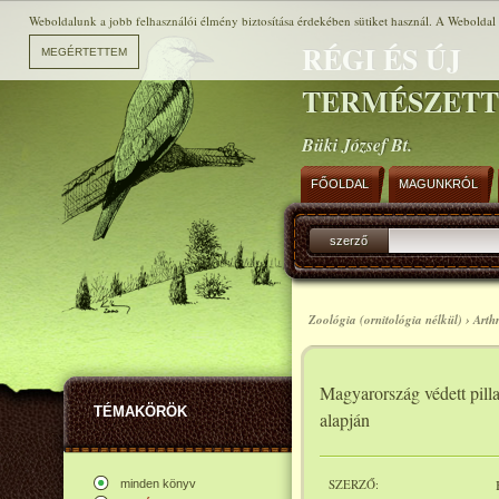
Weboldalunk a jobb felhasználói élmény biztosítása érdekében sütiket használ. A Weboldal h
RÉGI ÉS ÚJ
TERMÉSZET
Büki József Bt.
FŐOLDAL
MAGUNKRÓL
szerző
Zoológia (ornitológia nélkül) › Art
Magyarország védett pil
TÉMAKÖRÖK
alapján
SZERZŐ:
minden könyv