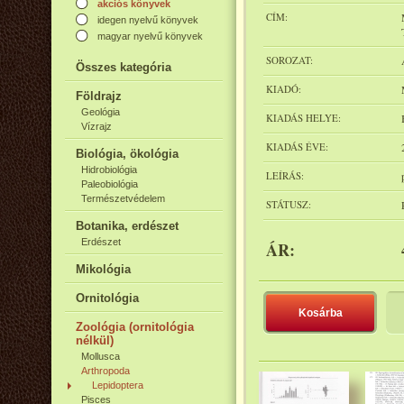
akciós könyvek
CÍM:
idegen nyelvű könyvek
magyar nyelvű könyvek
SOROZAT:
Összes kategória
KIADÓ:
Földrajz
Geológia
KIADÁS HELYE:
Vízrajz
KIADÁS ÉVE:
Biológia, ökológia
Hidrobiológia
LEÍRÁS:
Paleobiológia
Természetvédelem
STÁTUSZ:
Botanika, erdészet
Erdészet
ÁR:
Mikológia
Ornitológia
Kosárba
Zoológia (ornitológia
nélkül)
Mollusca
Arthropoda
Lepidoptera
Pisces