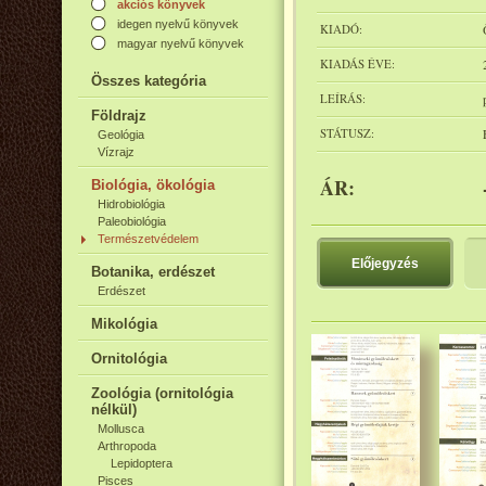
akciós könyvek
idegen nyelvű könyvek
KIADÓ:
magyar nyelvű könyvek
KIADÁS ÉVE:
Összes kategória
LEÍRÁS:
Földrajz
STÁTUSZ:
Geológia
Vízrajz
ÁR:
Biológia, ökológia
Hidrobiológia
Paleobiológia
Természetvédelem
Előjegyzés
Botanika, erdészet
Erdészet
Mikológia
Ornitológia
Zoológia (ornitológia
nélkül)
Mollusca
Arthropoda
Lepidoptera
Pisces