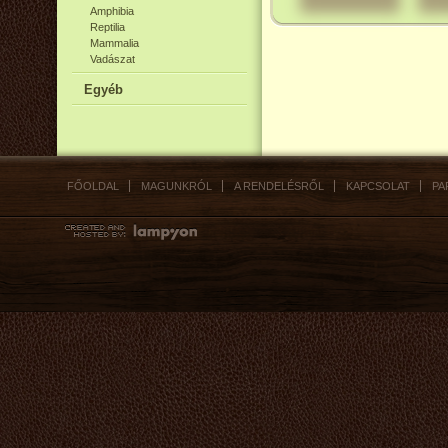
Amphibia
Reptilia
Mammalia
Vadászat
Egyéb
FŐOLDAL
MAGUNKRÓL
A RENDELÉSRŐL
KAPCSOLAT
PA