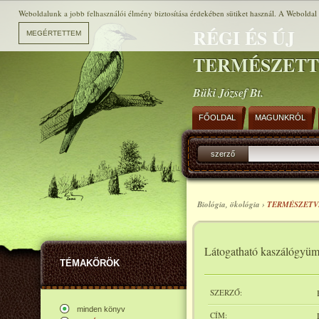
Weboldalunk a jobb felhasználói élmény biztosítása érdekében sütiket használ. A Weboldal h
RÉGI ÉS ÚJ
TERMÉSZET
Büki József Bt.
FŐOLDAL
MAGUNKRÓL
szerző
Biológia, ökológia ›
TERMÉSZET
Látogatható kaszálógyüm
TÉMAKÖRÖK
SZERZŐ:
minden könyv
CÍM: