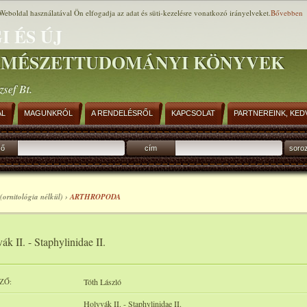
Weboldal használatával Ön elfogadja az adat és süti-kezelésre vonatkozó irányelveket.
Bővebben
I ÉS ÚJ
RMÉSZETTUDOMÁNYI KÖNYVEK
zsef Bt.
AL
MAGUNKRÓL
A RENDELÉSRŐL
KAPCSOLAT
PARTNEREINK, KED
ző
cím
soro
(ornitológia nélkül) ›
ARTHROPODA
ák II. - Staphylinidae II.
ZŐ:
Tóth László
Holyvák II. - Staphylinidae II.