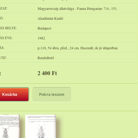
ZAT:
Magyarország állatvilága - Fauna Hungariae: 7.6.; 151.
Ó:
Akadémiai Kiadó
ÁS HELYE:
Budapest
ÁS ÉVE:
1982
ÁS:
p.110, 54 ábra, pfed., 24 cm. Használt, de jó állapotban
USZ:
Rendelhető
:
2 400 Ft
Kosárba
Polcra teszem