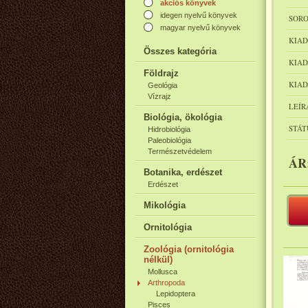
akciós könyvek
idegen nyelvű könyvek
SORO
magyar nyelvű könyvek
KIAD
Összes kategória
KIAD
Földrajz
KIAD
Geológia
Vízrajz
LEÍR
Biológia, ökológia
STÁT
Hidrobiológia
Paleobiológia
Természetvédelem
ÁR
Botanika, erdészet
Erdészet
Mikológia
Ornitológia
Zoológia (ornitológia
nélkül)
Mollusca
Arthropoda
Lepidoptera
Pisces