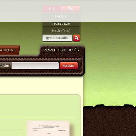
HU
EN
belépés
regisztráció
kosár (üres)
VENCEINK
RÉSZLETES KERESÉS
zatcím
keresés