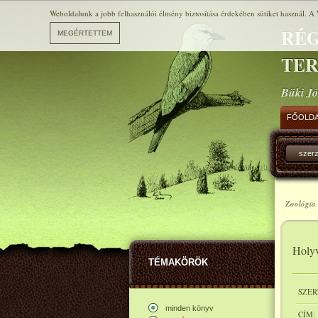
Weboldalunk a jobb felhasználói élmény biztosítása érdekében sütiket használ. A 
RÉG
TE
Büki Jó
FŐOLD
szer
Zoológia 
Holyv
TÉMAKÖRÖK
SZER
minden könyv
CÍM: