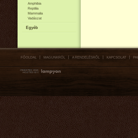
Amphibia
Reptilia
Mammalia
Vadászat
Egyéb
FŐOLDAL
MAGUNKRÓL
A RENDELÉSRŐL
KAPCSOLAT
PA