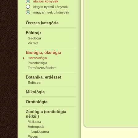
akciós könyvek
idegen nyelvű könyvek
magyar nyelvű könyvek
Összes kategória
Földrajz
Geológia
Vízrajz
Biológia, ökológia
Hidrobiológia
Paleobiológia
Természetvédelem
Botanika, erdészet
Erdészet
Mikológia
Ornitológia
Zoológia (ornitológia
nélkül)
Mollusca
Arthropoda
Lepidoptera
Pisces