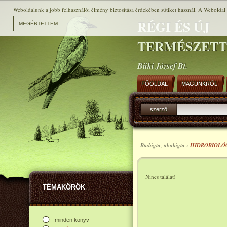
Weboldalunk a jobb felhasználói élmény biztosítása érdekében sütiket használ. A Weboldal h
RÉGI ÉS ÚJ
TERMÉSZET
Büki József Bt.
FŐOLDAL
MAGUNKRÓL
szerző
Biológia, ökológia ›
HIDROBIOLÓ
Nincs találat!
TÉMAKÖRÖK
minden könyv