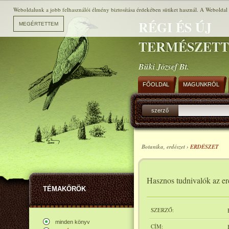
Weboldalunk a jobb felhasználói élmény biztosítása érdekében sütiket használ. A Weboldal h
RÉGI ÉS ÚJ
TERMÉSZET
Büki József Bt.
FŐOLDAL
MAGUNKRÓL
szerző
Botanika, erdészet ›
ERDÉSZET
Hasznos tudnivalók az erd
TÉMAKÖRÖK
SZERZŐ:
minden könyv
CÍM: