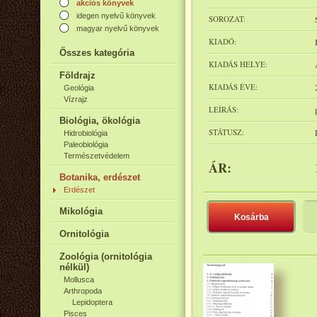
akciós könyvek
idegen nyelvű könyvek
SOROZAT:
magyar nyelvű könyvek
KIADÓ:
Összes kategória
KIADÁS HELYE:
Földrajz
KIADÁS ÉVE:
Geológia
Vízrajz
LEÍRÁS:
Biológia, ökológia
STÁTUSZ:
Hidrobiológia
Paleobiológia
Természetvédelem
ÁR:
Botanika, erdészet
Erdészet
Mikológia
Kosárba
Ornitológia
Zoológia (ornitológia
nélkül)
Mollusca
Arthropoda
Lepidoptera
Pisces