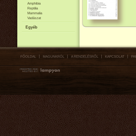
Amphibia
Reptilia
Mammalia
Vadászat
Egyéb
FŐOLDAL
MAGUNKRÓL
A RENDELÉSRŐL
KAPCSOLAT
PA