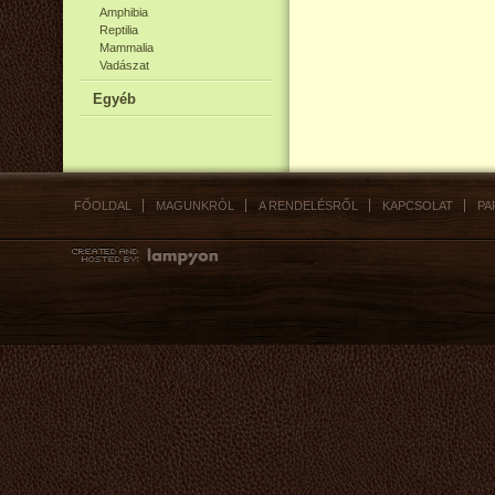
Amphibia
Reptilia
Mammalia
Vadászat
Egyéb
FŐOLDAL
MAGUNKRÓL
A RENDELÉSRŐL
KAPCSOLAT
PA