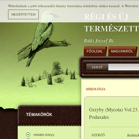
Weboldalunk a jobb felhasználói élmény biztosítása érdekében sütiket használ. A Weboldal h
RÉGI ÉS ÚJ
TERMÉSZET
Büki József Bt.
FŐOLDAL
MAGUNKRÓL
szerző
MIKOLÓGIA
Grzyby (Mycota) Vol.23.: 
TÉMAKÖRÖK
Podaxales
SZERZŐ:
Rudnick
minden könyv