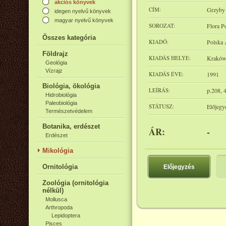
akciós könyvek
CÍM:
Grzyby 
idegen nyelvű könyvek
magyar nyelvű könyvek
SOROZAT:
Flora P
Összes kategória
KIADÓ:
Polska 
Földrajz
KIADÁS HELYE:
Krakó
Geológia
Vízrajz
KIADÁS ÉVE:
1991
Biológia, ökológia
LEÍRÁS:
p.208, 4
Hidrobiológia
Paleobiológia
STÁTUSZ:
Előjegy
Természetvédelem
Botanika, erdészet
ÁR:
-
Erdészet
Mikológia
Ornitológia
Előjegyzés
Zoológia (ornitológia
nélkül)
Mollusca
Arthropoda
Lepidoptera
Pisces