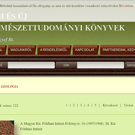
Weboldal használatával Ön elfogadja az adat és süti-kezelésre vonatkozó irányelveket.
Bővebben
I ÉS ÚJ
RMÉSZETTUDOMÁNYI KÖNYVEK
zsef Bt.
AL
MAGUNKRÓL
A RENDELÉSRŐL
KAPCSOLAT
PARTNEREINK, KED
ző
cím
soro
›
GEOLÓGIA
1
|
2
|
3
|
4
|
5
|
Következő
|
Utolsó
ok száma: 122
A Magyar Kir. Földtani Intézet Évkönyve: 16.(1907/1908). M. Kir.
Földtani Intézet