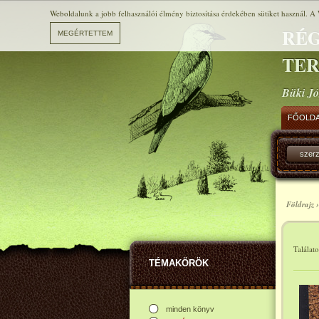
Weboldalunk a jobb felhasználói élmény biztosítása érdekében sütiket használ. A 
RÉG
TE
Büki Jó
FŐOLD
szer
Földrajz 
Találat
TÉMAKÖRÖK
minden könyv