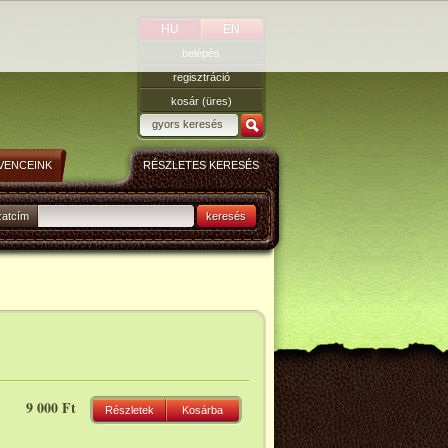
HU
EN
belépés
regisztráció
kosár (üres)
VENCEINK
RÉSZLETES KERESÉS
zatcím
keresés
9 000 Ft
Részletek
Kosárba