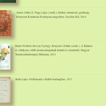
Anton Attila; E. Nagy Lajos (szerk.): Ember, természet, gazdaság,
környezet Komárom-Esztergom megyében. Gescher Kft, 2014
Bauer Norbert; Ilosvay György; Kenyeres Zoltán (szerk.): A Balaton
és a Bakony-vidék természetrajzának kutatói és ismertetői. Magyar
Természettudományi Múzeum, 2013
Bella Lajos: Próbaásatás a Rabló-barlangban. 1917