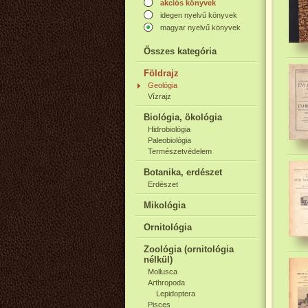
akciós könyvek
idegen nyelvű könyvek
magyar nyelvű könyvek
Összes kategória
Földrajz
Geológia
Vízrajz
Biológia, ökológia
Hidrobiológia
Paleobiológia
Természetvédelem
Botanika, erdészet
Erdészet
Mikológia
Ornitológia
Zoológia (ornitológia
nélkül)
Mollusca
Arthropoda
Lepidoptera
Pisces