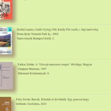
Ereifej Laurice; Gadó György Pál; Kézdy Pál (szerk.): Jági tanösvény.
Duna-Ipoly Nemzeti Park Ig., 2002
Tanösvények Budapest körül: 2.
Farkas Zoltán: A "Göcseji mezozoos tenger" élővilága. Magyar
Olajipari Múzeum, 1997
Múzeumi Közlemények: 8.
Főzy István: Bersek. Kőzetek és kövületek. Egy gerecsei hegy
története. GeoLitera, 2023