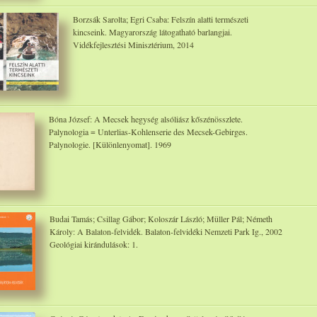
Borzsák Sarolta; Egri Csaba: Felszín alatti természeti
kincseink. Magyarország látogatható barlangjai.
Vidékfejlesztési Minisztérium, 2014
Bóna József: A Mecsek hegység alsóliász kőszénösszlete.
Palynologia = Unterlias-Kohlenserie des Mecsek-Gebirges.
Palynologie. [Különlenyomat]. 1969
Budai Tamás; Csillag Gábor; Koloszár László; Müller Pál; Németh
Károly: A Balaton-felvidék. Balaton-felvidéki Nemzeti Park Ig., 2002
Geológiai kirándulások: 1.