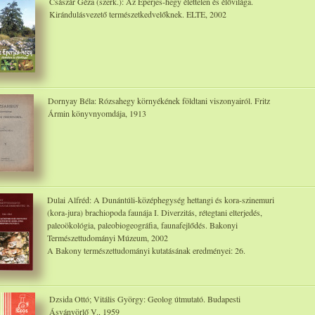
Császár Géza (szerk.): Az Eperjes-hegy élettelen és élővilága.
Kirándulásvezető természetkedvelőknek. ELTE, 2002
Dornyay Béla: Rózsahegy környékének földtani viszonyairól. Fritz
Ármin könyvnyomdája, 1913
Dulai Alfréd: A Dunántúli-középhegység hettangi és kora-szinemuri
(kora-jura) brachiopoda faunája I. Diverzitás, rétegtani elterjedés,
paleoökológia, paleobiogeográfia, faunafejlődés. Bakonyi
Természettudományi Múzeum, 2002
A Bakony természettudományi kutatásának eredményei: 26.
Dzsida Ottó; Vitális György: Geolog útmutató. Budapesti
Ásványörlő V., 1959