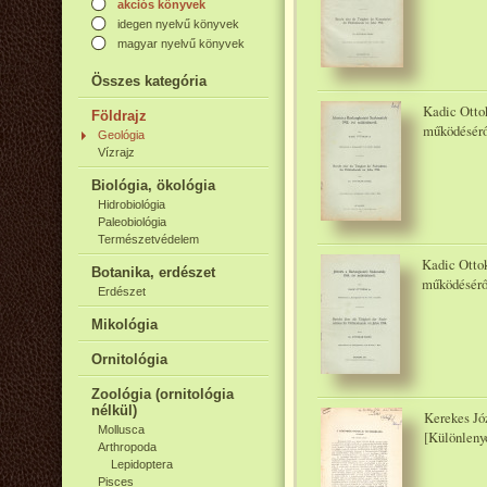
akciós könyvek
idegen nyelvű könyvek
magyar nyelvű könyvek
Összes kategória
Kadic Ottok
Földrajz
működésérő
Geológia
Vízrajz
Biológia, ökológia
Hidrobiológia
Paleobiológia
Természetvédelem
Kadic Ottok
Botanika, erdészet
működésérő
Erdészet
Mikológia
Ornitológia
Zoológia (ornitológia
nélkül)
Kerekes Jó
Mollusca
[Különleny
Arthropoda
Lepidoptera
Pisces