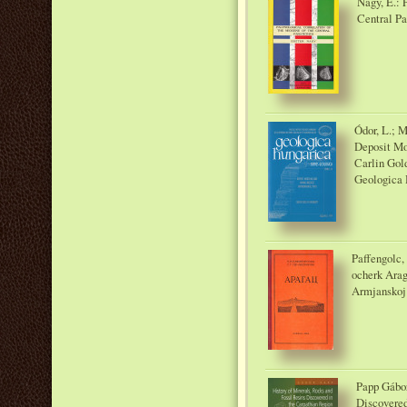
Nagy, E.: 
Central Pa
Ódor, L.; M
Deposit Mo
Carlin Gol
Geologica H
Paffengolc,
ocherk Ara
Armjanskoj
Papp Gábor
Discovered