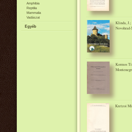
Amphibia
Reptilia
Mammalia
Vadászat
Klinda, J.
Egyéb
Novohrad-N
Kormos Tiv
Montenegró
Kretzoi Mi