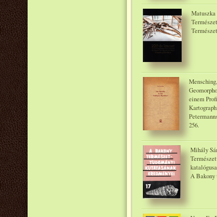
Matuszka 
Természe
Természe
Mensching,
Geomorphol
einem Prof
Kartograph
Petermanns
256.
Mihály Sá
Természet
katalógus
A Bakony 