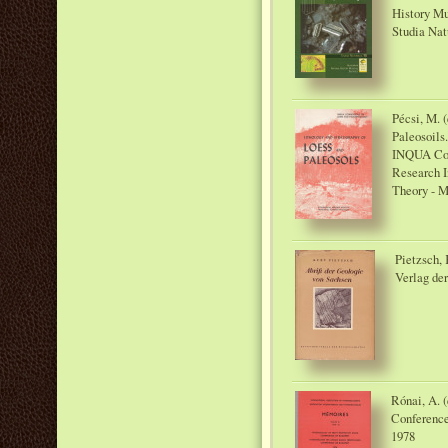
History M
Studia Nat
Pécsi, M. (
Paleosoils
INQUA Com
Research I
Theory - M
Pietzsch,
Verlag de
Rónai, A. (
Conference
1978