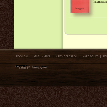
Internatio
FŐOLDAL
MAGUNKRÓL
A RENDELÉSRŐL
KAPCSOLAT
PA