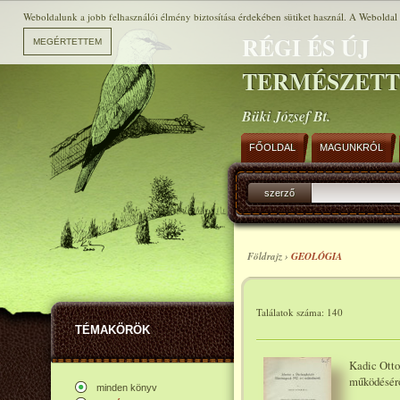
Weboldalunk a jobb felhasználói élmény biztosítása érdekében sütiket használ. A Weboldal h
RÉGI ÉS ÚJ
TERMÉSZET
Büki József Bt.
FŐOLDAL
MAGUNKRÓL
szerző
Földrajz ›
GEOLÓGIA
Találatok száma: 140
TÉMAKÖRÖK
Kadic Otto
működésérő
minden könyv