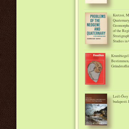
Kretzoi, M
Quaternary
Geomorphol
of the Re
Stratigrap
Studies in
Krumbiegel,
Bestimmen,
Gründstoffin
Leél-Őssy 
budapesti 