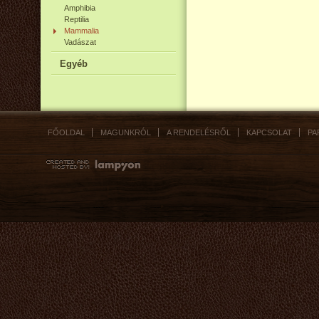
Amphibia
Reptilia
Mammalia
Vadászat
Egyéb
FŐOLDAL
MAGUNKRÓL
A RENDELÉSRŐL
KAPCSOLAT
PA