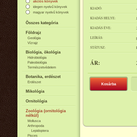
akciós könyvek
idegen nyelvű könyvek
KIADÓ:
magyar nyelvű könyvek
KIADÁS HELYE:
Összes kategória
KIADÁS ÉVE:
Földrajz
LEÍRÁS:
Geológia
Vízrajz
STÁTUSZ:
Biológia, ökológia
Hidrobiológia
ÁR:
Paleobiológia
Természetvédelem
Botanika, erdészet
Erdészet
Kosárba
Mikológia
Ornitológia
Zoológia (ornitológia
nélkül)
Mollusca
Arthropoda
Lepidoptera
Pisces