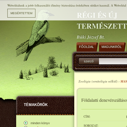
Weboldalunk a jobb felhasználói élmény biztosítása érdekében sütiket használ. A Weboldal h
RÉGI ÉS ÚJ
TERMÉSZET
Büki József Bt.
FŐOLDAL
MAGUNKRÓL
szerző
Zoológia (ornitológia nélkül) ›
MA
Földalatti denevérszálláso
TÉMAKÖRÖK
CÍM:
minden könyv
SOROZAT: