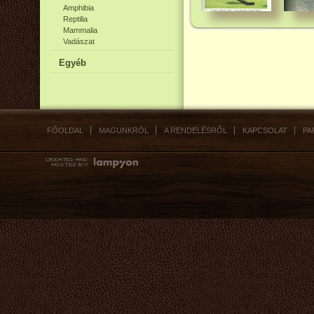
Amphibia
Reptilia
Mammalia
Vadászat
Egyéb
FŐOLDAL
MAGUNKRÓL
A RENDELÉSRŐL
KAPCSOLAT
PA