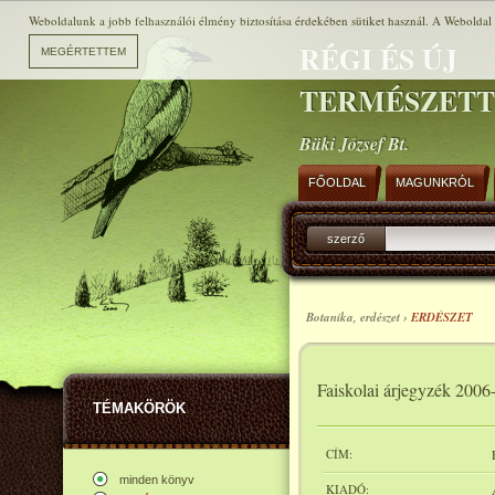
Weboldalunk a jobb felhasználói élmény biztosítása érdekében sütiket használ. A Weboldal h
RÉGI ÉS ÚJ
TERMÉSZET
Büki József Bt.
FŐOLDAL
MAGUNKRÓL
szerző
Botanika, erdészet ›
ERDÉSZET
Faiskolai árjegyzék 2006
TÉMAKÖRÖK
CÍM:
minden könyv
KIADÓ: