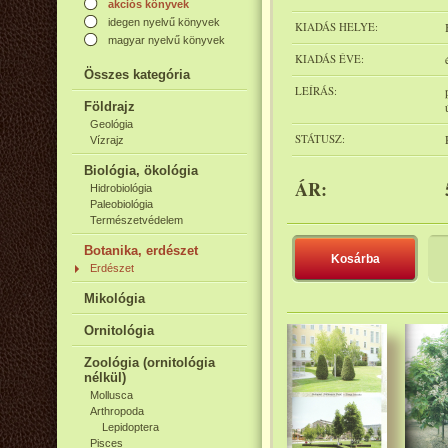
akciós könyvek
idegen nyelvű könyvek
KIADÁS HELYE:
magyar nyelvű könyvek
KIADÁS ÉVE:
Összes kategória
LEÍRÁS:
Földrajz
Geológia
STÁTUSZ:
Vízrajz
Biológia, ökológia
ÁR:
Hidrobiológia
Paleobiológia
Természetvédelem
Botanika, erdészet
Kosárba
Erdészet
Mikológia
Ornitológia
Zoológia (ornitológia
nélkül)
Mollusca
Arthropoda
Lepidoptera
Pisces