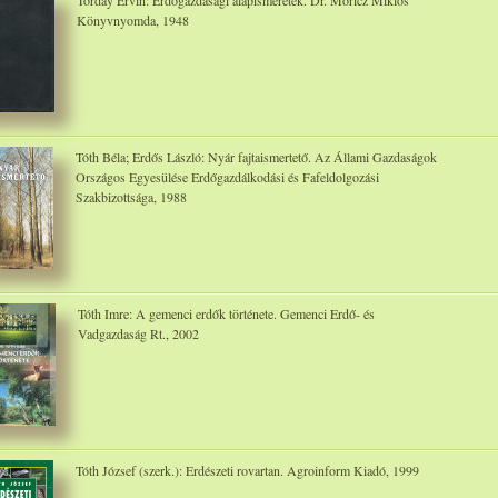
Torday Ervin: Erdőgazdasági alapismeretek. Dr. Móricz Miklós
Könyvnyomda, 1948
Tóth Béla; Erdős László: Nyár fajtaismertető. Az Állami Gazdaságok
Országos Egyesülése Erdőgazdálkodási és Fafeldolgozási
Szakbizottsága, 1988
Tóth Imre: A gemenci erdők története. Gemenci Erdő- és
Vadgazdaság Rt., 2002
Tóth József (szerk.): Erdészeti rovartan. Agroinform Kiadó, 1999