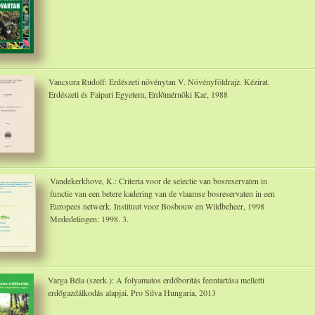
Vancsura Rudolf: Erdészeti növénytan V. Növényföldrajz. Kézirat.
Erdészeti és Faipari Egyetem, Erdőmérnöki Kar, 1988
Vandekerkhove, K.: Criteria voor de selectie van bosreservaten in
functie van een betere kadering van de vlaamse bosreservaten in een
Europees netwerk. Instituut voor Bosbouw en Wildbeheer, 1998
Mededelingen: 1998. 3.
Varga Béla (szerk.): A folyamatos erdőborítás fenntartása melletti
erdőgazdálkodás alapjai. Pro Silva Hungaria, 2013