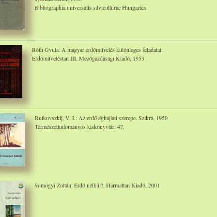
Bibliographia universalis silviculturae Hungarica
Róth Gyula: A magyar erdőművelés különleges feladatai.
Erdőműveléstan III. Mezőgazdasági Kiadó, 1953
Rutkovszkij, V. I.: Az erdő éghajlati szerepe. Szikra, 1950
Természettudományos kiskönyvtár: 47.
Somogyi Zoltán: Erdő nélkül?. Harmattan Kiadó, 2001