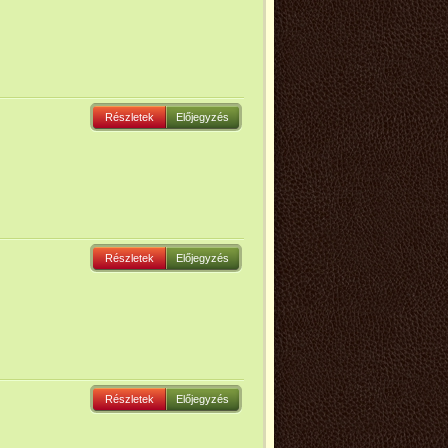
Részletek
Előjegyzés
Részletek
Előjegyzés
Részletek
Előjegyzés