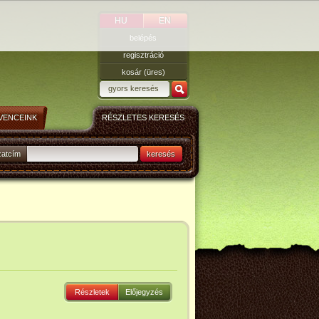
HU
EN
belépés
regisztráció
kosár (üres)
VENCEINK
RÉSZLETES KERESÉS
zatcím
keresés
Részletek
Előjegyzés