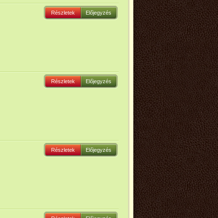
Részletek
Előjegyzés
Részletek
Előjegyzés
Részletek
Előjegyzés