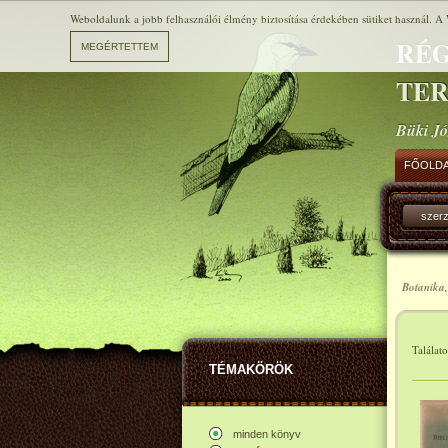
Weboldalunk a jobb felhasználói élmény biztosítása érdekében sütiket használ. A 
RÉG
TE
Büki Jó
FŐOLD
szer
Botanika,
Találat
TÉMAKÖRÖK
minden könyv