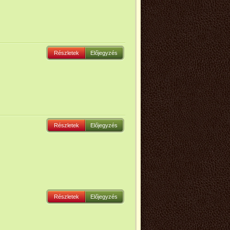
Részletek
Előjegyzés
Részletek
Előjegyzés
Részletek
Előjegyzés