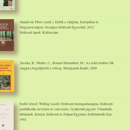
Standovár Tibor (szerk.): Erdők a világban, Európában és
Magyarországon. Országos Erdészeti Egyesület, 2012
Erdészeti lapok: Különszám
Suszka, B.; Muller, C.; Bonnet-Masimbert, M.: Az erdei lombos fák
magjai a begyűjtéstől a vetésig. Mezőgazda Kiadó, 2008
Szabó József; Wilfing László: Erdészeti üzemgazdaságtan. Erdészeti
gazdálkodás tervezése és szervezése. Gyakorlati jegyzet. Útmutatók,
táblázatok. Kézirat. Erdészeti és Faipari Egyetem, Erdőmérnöki Kar,
1992