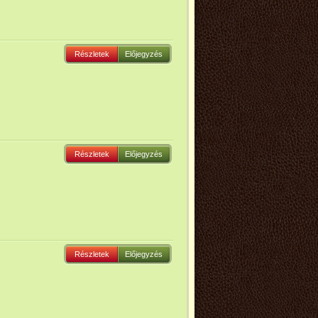
Részletek
Előjegyzés
Részletek
Előjegyzés
Részletek
Előjegyzés