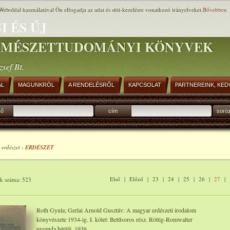
Weboldal használatával Ön elfogadja az adat és süti-kezelésre vonatkozó irányelveket.
Bővebben
I ÉS ÚJ
RMÉSZETTUDOMÁNYI KÖNYVEK
zsef Bt.
AL
MAGUNKRÓL
A RENDELÉSRŐL
KAPCSOLAT
PARTNEREINK, KED
ző
cím
soro
 erdészet ›
ERDÉSZET
Első
|
Előző
|
23
|
24
|
25
|
26
|
27
|
ok száma: 523
Roth Gyula; Gerlai Arnold Gusztáv: A magyar erdészeti irodalom
könyvészete 1934-ig. I. kötet: Betűsoros rész. Röttig-Romwalter
nyomda bérlői, 1936