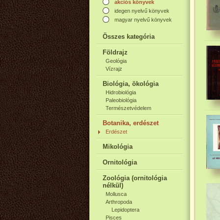
akciós könyvek
idegen nyelvű könyvek
magyar nyelvű könyvek
Összes kategória
Földrajz
Geológia
Vízrajz
Biológia, ökológia
Hidrobiológia
Paleobiológia
Természetvédelem
Botanika, erdészet
Erdészet
Mikológia
Ornitológia
Zoológia (ornitológia
nélkül)
Mollusca
Arthropoda
Lepidoptera
Pisces