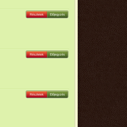
Részletek
Előjegyzés
Részletek
Előjegyzés
Részletek
Előjegyzés