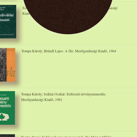
Szontagh Pál; Tóth József: Erdővédelmi útmutató. Mezőgazdasági
Kiadó, 1977
Tompa Károly; Bründl Lajos: A fűz. Mezőgazdasági Kiadó, 1964
Tompa Károly; Sziklai Oszkár: Erdészeti növénynemesítés.
Mezőgazdasági Kiadó, 1981