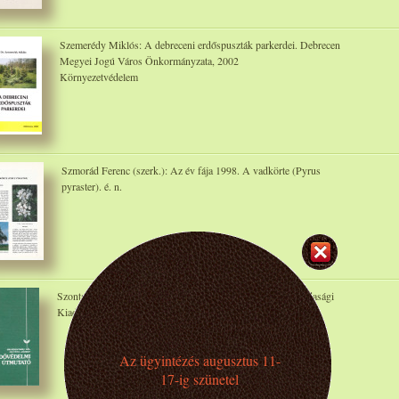
Szemerédy Miklós: A debreceni erdőspuszták parkerdei. Debrecen
Megyei Jogú Város Önkormányzata, 2002
Környezetvédelem
Szmorád Ferenc (szerk.): Az év fája 1998. A vadkörte (Pyrus
pyraster). é. n.
Szontagh Pál; Tóth József: Erdővédelmi útmutató. Mezőgazdasági
Kiadó, 1988
Az ügyintézés augusztus 11-
17-ig szünetel