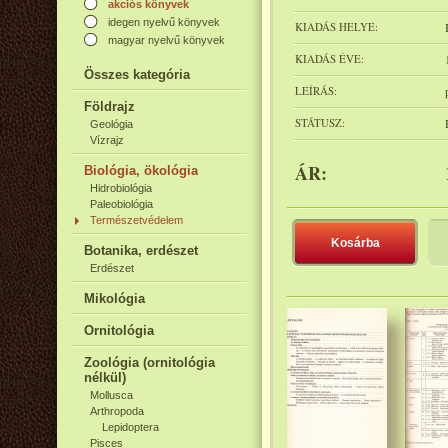
akciós könyvek
idegen nyelvű könyvek
KIADÁS HELYE:
magyar nyelvű könyvek
KIADÁS ÉVE:
Összes kategória
LEÍRÁS:
Földrajz
STÁTUSZ:
Geológia
Vízrajz
ÁR:
Biológia, ökológia
Hidrobiológia
Paleobiológia
Természetvédelem
Kosárba
Botanika, erdészet
Erdészet
Mikológia
Ornitológia
Zoológia (ornitológia
nélkül)
Mollusca
Arthropoda
Lepidoptera
Pisces