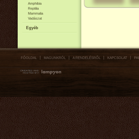
Amphibia
Reptilia
Mammalia
Vadászat
Egyéb
FŐOLDAL
MAGUNKRÓL
A RENDELÉSRŐL
KAPCSOLAT
PA