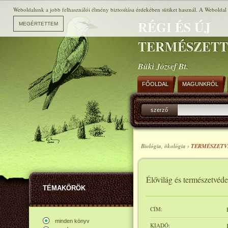
Weboldalunk a jobb felhasználói élmény biztosítása érdekében sütiket használ. A Weboldal h
RÉGI ÉS ÚJ
TERMÉSZET
Büki József Bt.
FŐOLDAL
MAGUNKRÓL
szerző
Biológia, ökológia ›
TERMÉSZET
Élővilág és természetvéd
TÉMAKÖRÖK
CÍM:
minden könyv
KIADÓ: