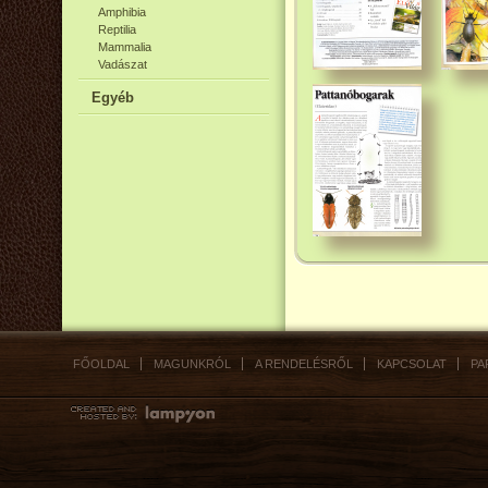
Amphibia
Reptilia
Mammalia
Vadászat
Egyéb
FŐOLDAL
MAGUNKRÓL
A RENDELÉSRŐL
KAPCSOLAT
PA