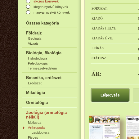
akciós könyvek
idegen nyelvű könyvek
SOROZAT:
magyar nyelvű könyvek
KIADÓ:
Összes kategória
KIADÁS HELYE:
Földrajz
KIADÁS ÉVE:
Geológia
Vízrajz
LEÍRÁS:
Biológia, ökológia
STÁTUSZ:
Hidrobiológia
Paleobiológia
Természetvédelem
ÁR:
Botanika, erdészet
Erdészet
Mikológia
Előjegyzés
Ornitológia
Zoológia (ornitológia
nélkül)
Mollusca
Arthropoda
Lepidoptera
Pisces