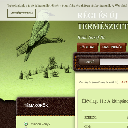
Weboldalunk a jobb felhasználói élmény biztosítása érdekében sütiket használ. A Weboldal h
RÉGI ÉS ÚJ
TERMÉSZET
Büki József Bt.
FŐOLDAL
MAGUNKRÓL
szerző
Zoológia (ornitológia nélkül) ›
ART
Élővilág. 11.: A kitinpá
TÉMAKÖRÖK
SZERZŐ:
minden könyv
CÍM: