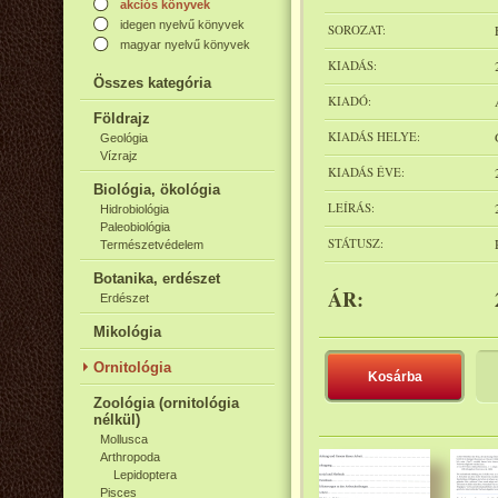
akciós könyvek
idegen nyelvű könyvek
SOROZAT:
magyar nyelvű könyvek
KIADÁS:
Összes kategória
KIADÓ:
Földrajz
KIADÁS HELYE:
Geológia
Vízrajz
KIADÁS ÉVE:
Biológia, ökológia
LEÍRÁS:
Hidrobiológia
Paleobiológia
STÁTUSZ:
Természetvédelem
Botanika, erdészet
ÁR:
Erdészet
Mikológia
Ornitológia
Kosárba
Zoológia (ornitológia
nélkül)
Mollusca
Arthropoda
Lepidoptera
Pisces