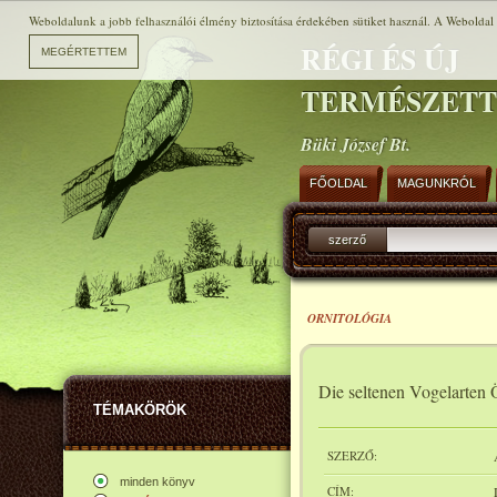
Weboldalunk a jobb felhasználói élmény biztosítása érdekében sütiket használ. A Weboldal h
RÉGI ÉS ÚJ
TERMÉSZET
Büki József Bt.
FŐOLDAL
MAGUNKRÓL
szerző
ORNITOLÓGIA
Die seltenen Vogelarten 
TÉMAKÖRÖK
SZERZŐ:
minden könyv
CÍM: