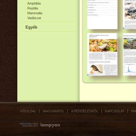
Amphibia
Reptilia
Mammalia
Vadászat
Egyéb
FŐOLDAL
MAGUNKRÓL
A RENDELÉSRŐL
KAPCSOLAT
PA