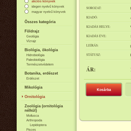
akciós könyvek
idegen nyelvű könyvek
SOROZAT:
magyar nyelvű könyvek
KIADÓ:
Összes kategória
KIADÁS HELYE:
Földrajz
KIADÁS ÉVE:
Geológia
Vízrajz
LEÍRÁS:
Biológia, ökológia
STÁTUSZ:
Hidrobiológia
Paleobiológia
Természetvédelem
ÁR:
Botanika, erdészet
Erdészet
Mikológia
Kosárba
Ornitológia
Zoológia (ornitológia
nélkül)
Mollusca
Arthropoda
Lepidoptera
Pisces