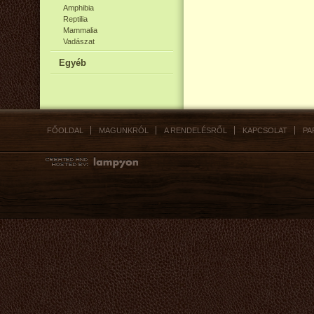
Amphibia
Reptilia
Mammalia
Vadászat
Egyéb
FŐOLDAL
MAGUNKRÓL
A RENDELÉSRŐL
KAPCSOLAT
PA