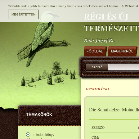
Weboldalunk a jobb felhasználói élmény biztosítása érdekében sütiket használ. A Weboldal h
RÉGI ÉS ÚJ
TERMÉSZET
Büki József Bt.
FŐOLDAL
MAGUNKRÓL
szerző
ORNITOLÓGIA
Die Schafstelze. Motacill
TÉMAKÖRÖK
SZERZŐ:
minden könyv
CÍM: