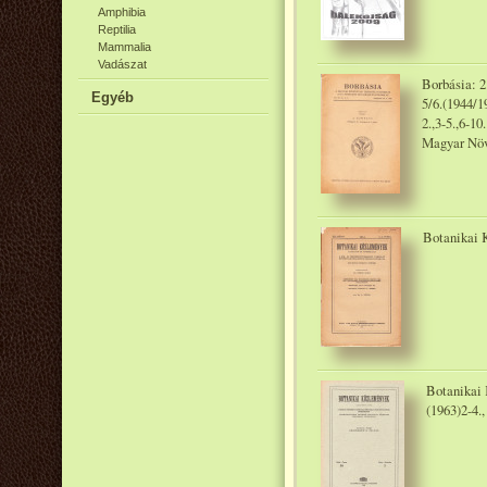
Amphibia
Reptilia
Mammalia
Vadászat
Borbásia: 2.
Egyéb
5/6.(1944/19
2.,3-5.,6-1
Magyar Növ
Botanikai K
Botanikai 
(1963)2-4.,