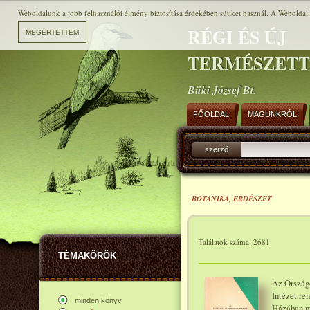
Weboldalunk a jobb felhasználói élmény biztosítása érdekében sütiket használ. A Weboldal h
RÉGI ÉS ÚJ
TERMÉSZET
Büki József Bt.
FŐOLDAL
MAGUNKRÓL
szerző
BOTANIKA, ERDÉSZET
Találatok száma: 2681
TÉMAKÖRÖK
Az Országo
Intézet re
minden könyv
Házában m