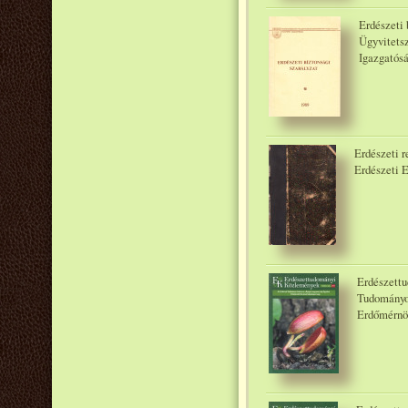
Erdészeti
Ügyvitets
Igazgatósá
Erdészeti r
Erdészeti 
Erdészettu
Tudományo
Erdőmérnö