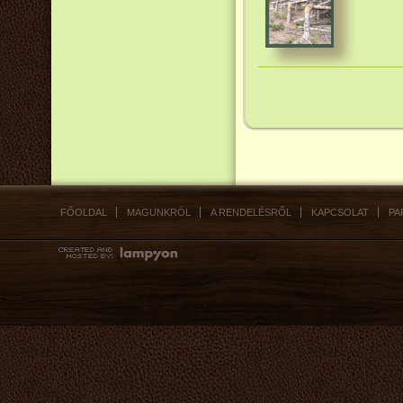
FŐOLDAL
MAGUNKRÓL
A RENDELÉSRŐL
KAPCSOLAT
PA