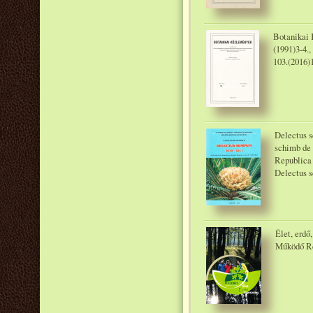
Botanikai 
(1991)3-4.,
103.(2016)
Delectus s
schimb de 
Republica 
Delectus 
Élet, erdő
Működő Ré