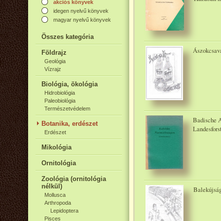
akciós könyvek
idegen nyelvű könyvek
magyar nyelvű könyvek
Összes kategória
Ászokcsava
Földrajz
Geológia
Vízrajz
Biológia, ökológia
Hidrobiológia
Paleobiológia
Természetvédelem
Badische A
Botanika, erdészet
Landesforst
Erdészet
Mikológia
Ornitológia
Zoológia (ornitológia
nélkül)
Balekújság
Mollusca
Arthropoda
Lepidoptera
Pisces