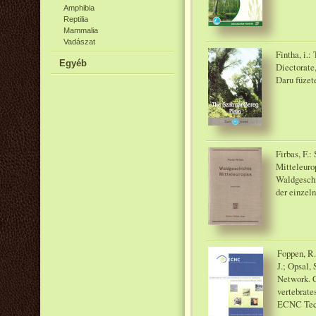
Amphibia
Reptilia
Mammalia
Vadászat
Fintha, i.
Egyéb
Diectorate,
Daru füzet
Firbas, F.
Mitteleuro
Waldgeschi
der einzel
Foppen, R.
J.; Opsal,
Network. C
vertebrate
ECNC Tech