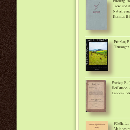
Frieling, H
Tiere und 
Naturfreun
Kosmos-Bä
Fritzlar, F
Thüringen.
Froriep, R. 
Heilkunde. A
Landes- Ind
Fűköh, L.;
Malacostra