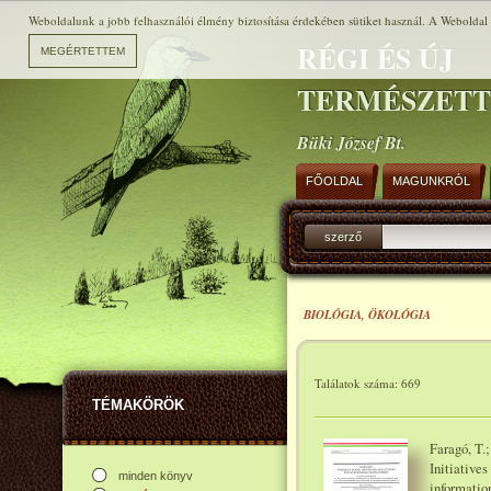
Weboldalunk a jobb felhasználói élmény biztosítása érdekében sütiket használ. A Weboldal h
RÉGI ÉS ÚJ
TERMÉSZET
Büki József Bt.
FŐOLDAL
MAGUNKRÓL
szerző
BIOLÓGIA, ÖKOLÓGIA
Találatok száma: 669
TÉMAKÖRÖK
Faragó, T.
Initiative
minden könyv
informatio