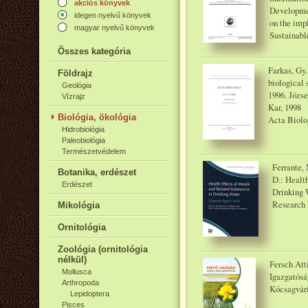
akciós könyvek
Developme
idegen nyelvű könyvek
on the imp
magyar nyelvű könyvek
Sustainabl
Összes kategória
Farkas, Gy.
Földrajz
biological 
Geológia
1996. Józs
Vízrajz
Kar, 1998
Biológia, ökológia
Acta Biolo
Hidrobiológia
Paleobiológia
Természetvédelem
Ferrante, 
Botanika, erdészet
D.: Healt
Erdészet
Drinking 
Research 
Mikológia
Ornitológia
Zoológia (ornitológia
nélkül)
Fersch Att
Mollusca
Igazgatósá
Arthropoda
Kócsagvári
Lepidoptera
Pisces