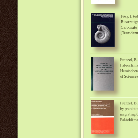
Főzy, I. (e
Biostratig
Carbonate 
(Transdanu
Frenzel, B.
Paleoclima
Hemisphere
of Sciences
Frenzel, B.
by prehisto
migrating 
Paläoklima