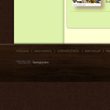
Bal
FŐOLDAL
MAGUNKRÓL
A RENDELÉSRŐL
KAPCSOLAT
PA