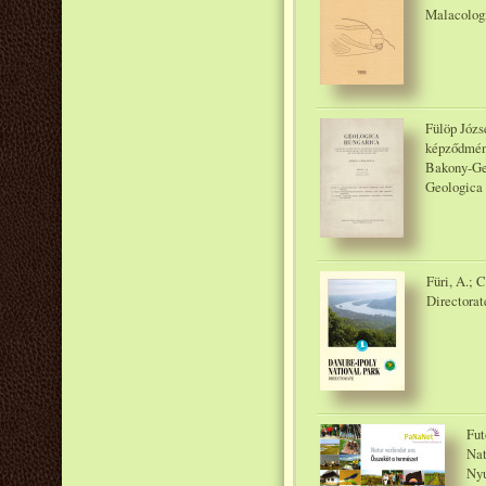
Malacologi
Fülöp Józs
képződmény
Bakony-Geb
Geologica 
Füri, A.; 
Directora
Fut
Nat
Nyu