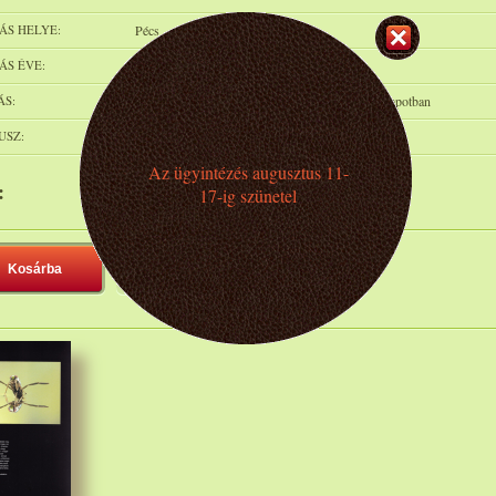
ÁS HELYE:
Pécs
ÁS ÉVE:
2006
ÁS:
p.159, sz. fotók, kfed., pbor., 26*26 cm. Szép állapotban
USZ:
Rendelhető
Az ügyintézés augusztus 11-
:
5 000 Ft
17-ig szünetel
Kosárba
Polcra teszem