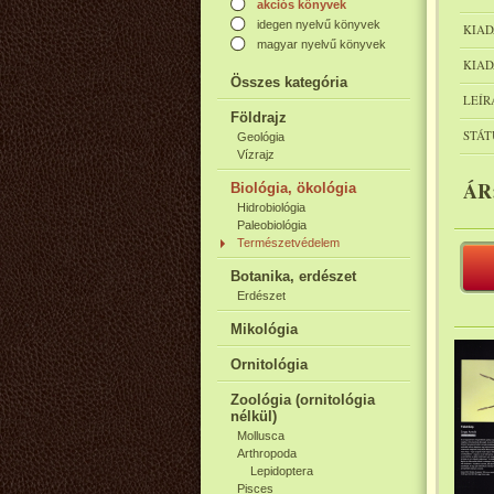
akciós könyvek
idegen nyelvű könyvek
KIAD
magyar nyelvű könyvek
KIAD
Összes kategória
LEÍR
Földrajz
STÁT
Geológia
Vízrajz
ÁR
Biológia, ökológia
Hidrobiológia
Paleobiológia
Természetvédelem
Botanika, erdészet
Erdészet
Mikológia
Ornitológia
Zoológia (ornitológia
nélkül)
Mollusca
Arthropoda
Lepidoptera
Pisces