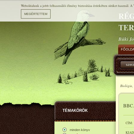
Weboldalunk a jobb felhasználói élmény biztosítása érdekében sütiket használ. A 
RÉG
TE
Büki Jó
FŐOLD
szer
Biológia,
BBC. 
TÉMAKÖRÖK
CÍM:
minden könyv
KIAD