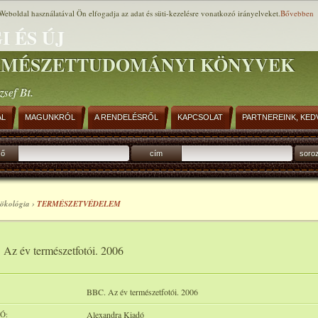
Weboldal használatával Ön elfogadja az adat és süti-kezelésre vonatkozó irányelveket.
Bővebben
I ÉS ÚJ
RMÉSZETTUDOMÁNYI KÖNYVEK
zsef Bt.
AL
MAGUNKRÓL
A RENDELÉSRŐL
KAPCSOLAT
PARTNEREINK, KED
ző
cím
soro
 ökológia ›
TERMÉSZETVÉDELEM
Az év természetfotói. 2006
BBC. Az év természetfotói. 2006
Ó:
Alexandra Kiadó