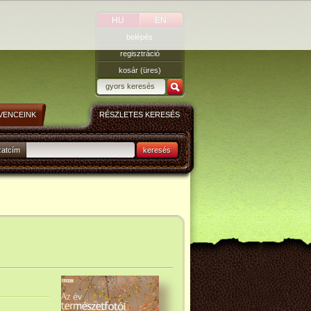
HU
EN
belépés
regisztráció
kosár (üres)
VENCEINK
RÉSZLETES KERESÉS
zatcím
keresés