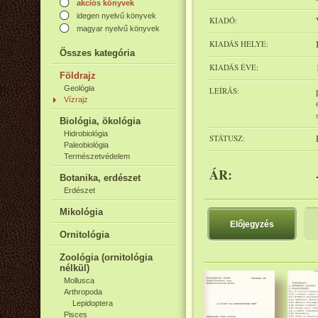
akciós könyvek
idegen nyelvű könyvek
KIADÓ:
magyar nyelvű könyvek
KIADÁS HELYE:
Összes kategória
KIADÁS ÉVE:
Földrajz
Geológia
LEÍRÁS:
Vízrajz
Biológia, ökológia
Hidrobiológia
STÁTUSZ:
Paleobiológia
Természetvédelem
ÁR:
Botanika, erdészet
Erdészet
Mikológia
Előjegyzés
Ornitológia
Zoológia (ornitológia
nélkül)
Mollusca
Arthropoda
Lepidoptera
Pisces