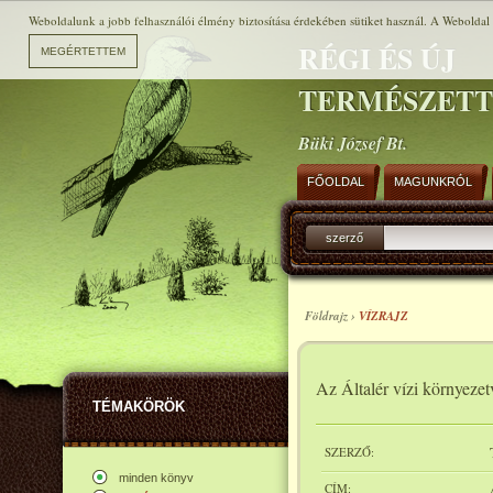
Weboldalunk a jobb felhasználói élmény biztosítása érdekében sütiket használ. A Weboldal h
RÉGI ÉS ÚJ
TERMÉSZET
Büki József Bt.
FŐOLDAL
MAGUNKRÓL
szerző
Földrajz ›
VÍZRAJZ
Az Általér vízi környezet
TÉMAKÖRÖK
SZERZŐ:
minden könyv
CÍM: