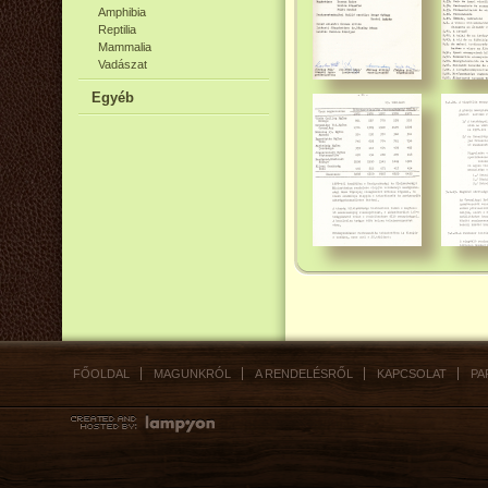
Amphibia
Reptilia
Mammalia
Vadászat
Egyéb
FŐOLDAL
MAGUNKRÓL
A RENDELÉSRŐL
KAPCSOLAT
PA