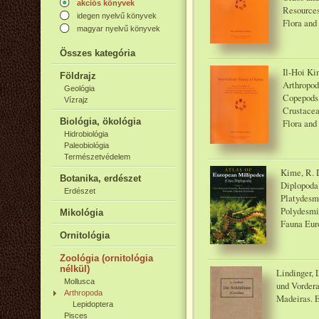
akciós könyvek
Resources
idegen nyelvű könyvek
Flora and
magyar nyelvű könyvek
Összes kategória
Il-Hoi Ki
Földrajz
Arthropod
Geológia
Copepods 
Vízrajz
Crustacea
Biológia, ökológia
Flora and
Hidrobiológia
Paleobiológia
Természetvédelem
Kime, R. D
Botanika, erdészet
Diplopoda)
Erdészet
Platydesmi
Polydesmid
Mikológia
Fauna Euro
Ornitológia
Zoológia (ornitológia
nélkül)
Lindinger, 
Mollusca
und Vordera
Arthropoda
Madeiras. 
Lepidoptera
Pisces