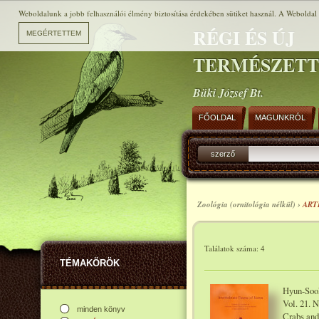
Weboldalunk a jobb felhasználói élmény biztosítása érdekében sütiket használ. A Weboldal h
RÉGI ÉS ÚJ
TERMÉSZET
Büki József Bt.
FŐOLDAL
MAGUNKRÓL
szerző
Zoológia (ornitológia nélkül) ›
ART
Találatok száma: 4
TÉMAKÖRÖK
Hyun-Sook
Vol. 21. 
minden könyv
Crabs and