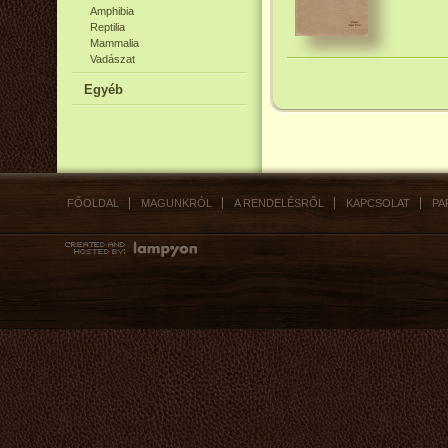
Amphibia
Reptilia
Mammalia
Vadászat
Egyéb
FŐOLDAL
MAGUNKRÓL
A RENDELÉSRŐL
KAPCSOLAT
PA