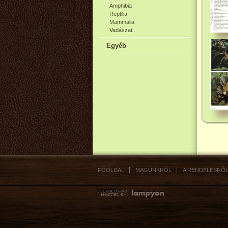
Amphibia
Reptilia
Mammalia
Vadászat
Egyéb
FŐOLDAL
MAGUNKRÓL
A RENDELÉSRŐ