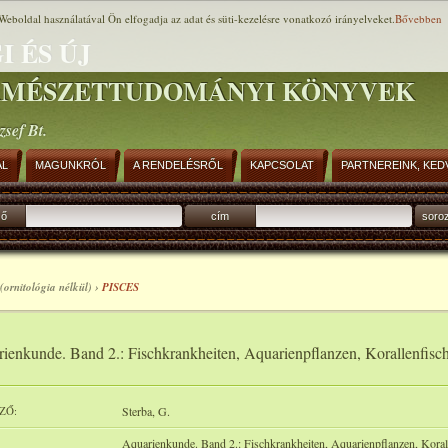
Weboldal használatával Ön elfogadja az adat és süti-kezelésre vonatkozó irányelveket.
Bővebben
I ÉS ÚJ
RMÉSZETTUDOMÁNYI KÖNYVEK
zsef Bt.
AL
MAGUNKRÓL
A RENDELÉSRŐL
KAPCSOLAT
PARTNEREINK, KED
ző
cím
soro
(ornitológia nélkül) ›
PISCES
ienkunde. Band 2.: Fischkrankheiten, Aquarienpflanzen, Korallenfisc
ZŐ:
Sterba, G.
Aquarienkunde. Band 2.: Fischkrankheiten, Aquarienpflanzen, Koral