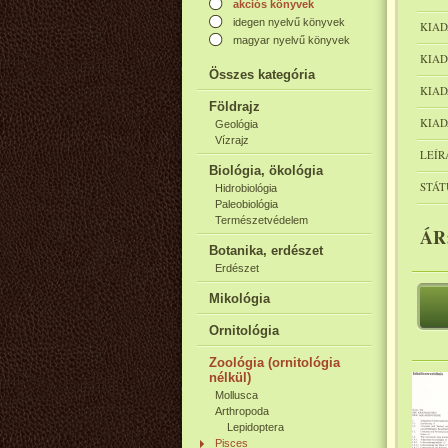
akciós könyvek
idegen nyelvű könyvek
KIAD
magyar nyelvű könyvek
KIAD
Összes kategória
KIAD
Földrajz
KIAD
Geológia
Vízrajz
LEÍR
Biológia, ökológia
STÁT
Hidrobiológia
Paleobiológia
Természetvédelem
ÁR
Botanika, erdészet
Erdészet
Mikológia
Ornitológia
Zoológia (ornitológia
nélkül)
Mollusca
Arthropoda
Lepidoptera
Pisces