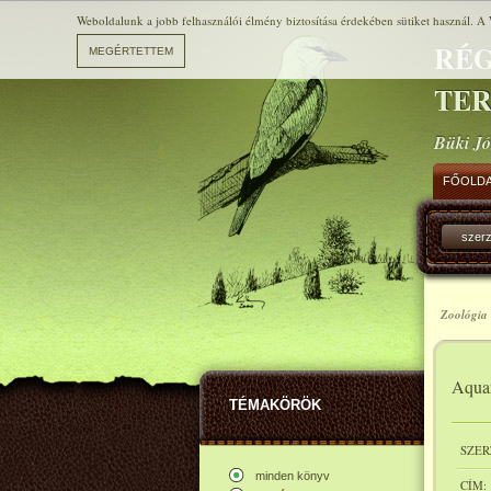
Weboldalunk a jobb felhasználói élmény biztosítása érdekében sütiket használ. A 
RÉG
TE
Büki Jó
FŐOLD
szer
Zoológia 
Aquar
TÉMAKÖRÖK
SZER
minden könyv
CÍM: