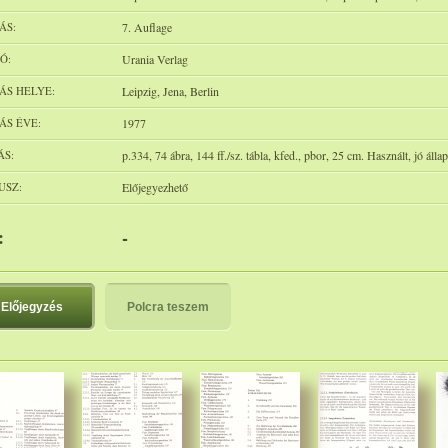
ÁS:
7. Auflage
Ó:
Urania Verlag
ÁS HELYE:
Leipzig, Jena, Berlin
ÁS ÉVE:
1977
ÁS:
p.334, 74 ábra, 144 ff./sz. tábla, kfed., pbor, 25 cm. Használt, jó álla
USZ:
Előjegyezhető
:
-
Előjegyzés
Polcra teszem