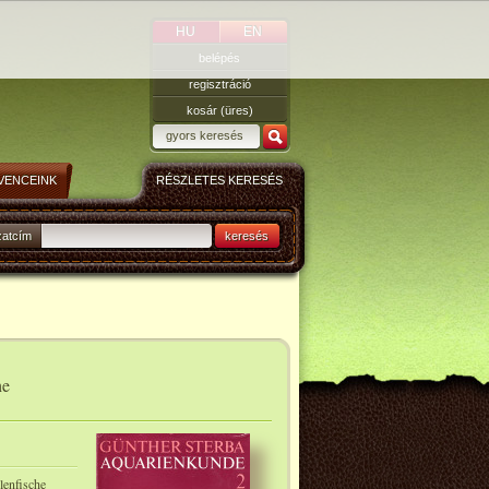
HU
EN
belépés
regisztráció
kosár (üres)
VENCEINK
RÉSZLETES KERESÉS
zatcím
keresés
he
lenfische