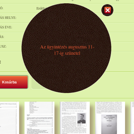
Ó:
Erdélyi Múzeum Egyesület
ÁS HELYE:
Kolozsvár
ÁS ÉVE:
2017
ÁS:
p.237, ff. ábrák/fotók, pfed., 24 cm. Új
Az ügyintézés augusztus 11-
USZ:
Rendelhető
17-ig szünetel
:
4 000 Ft
Kosárba
Polcra teszem