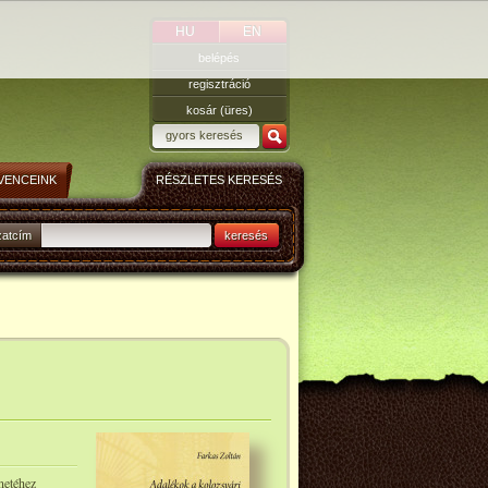
HU
EN
belépés
regisztráció
kosár (üres)
VENCEINK
RÉSZLETES KERESÉS
zatcím
keresés
netéhez