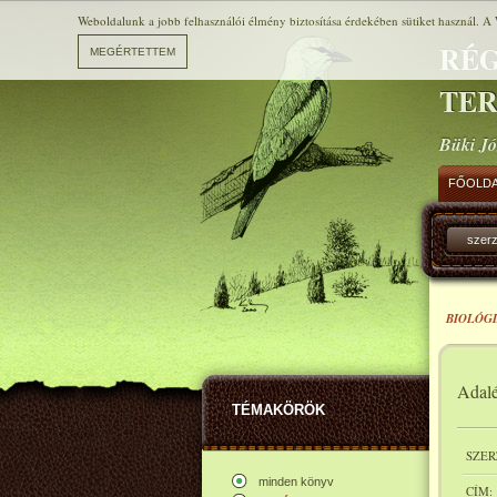
Weboldalunk a jobb felhasználói élmény biztosítása érdekében sütiket használ. A 
RÉG
TE
Büki Jó
FŐOLD
szer
BIOLÓGI
Adalé
TÉMAKÖRÖK
SZER
minden könyv
CÍM: