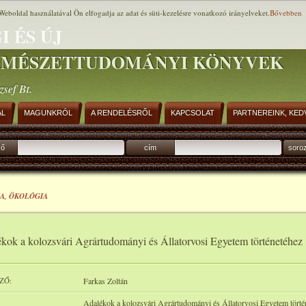
Weboldal használatával Ön elfogadja az adat és süti-kezelésre vonatkozó irányelveket.
Bővebben
I ÉS ÚJ
RMÉSZETTUDOMÁNYI KÖNYVEK
zsef Bt.
AL
MAGUNKRÓL
A RENDELÉSRŐL
KAPCSOLAT
PARTNEREINK, KED
ző
cím
soro
A, ÖKOLÓGIA
kok a kolozsvári Agrártudományi és Állatorvosi Egyetem történetéhez
ZŐ:
Farkas Zoltán
Adalékok a kolozsvári Agrártudományi és Állatorvosi Egyetem törté