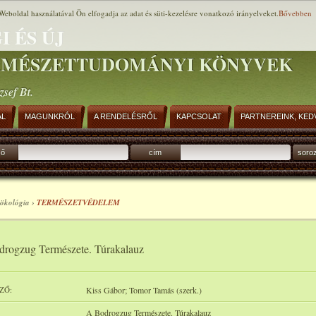
Weboldal használatával Ön elfogadja az adat és süti-kezelésre vonatkozó irányelveket.
Bővebben
I ÉS ÚJ
RMÉSZETTUDOMÁNYI KÖNYVEK
zsef Bt.
AL
MAGUNKRÓL
A RENDELÉSRŐL
KAPCSOLAT
PARTNEREINK, KED
ző
cím
soro
 ökológia ›
TERMÉSZETVÉDELEM
rogzug Természete. Túrakalauz
ZŐ:
Kiss Gábor; Tomor Tamás (szerk.)
A Bodrogzug Természete. Túrakalauz