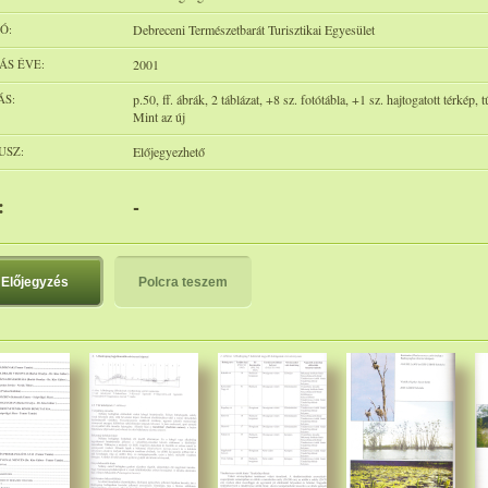
Ó:
Debreceni Természetbarát Turisztikai Egyesület
ÁS ÉVE:
2001
ÁS:
p.50, ff. ábrák, 2 táblázat, +8 sz. fotótábla, +1 sz. hajtogatott térkép, 
Mint az új
USZ:
Előjegyezhető
:
-
Előjegyzés
Polcra teszem