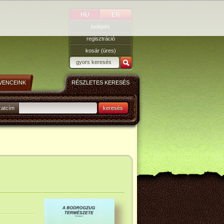
HU
EN
belépés
regisztráció
kosár (üres)
VENCEINK
RÉSZLETES KERESÉS
zatcím
keresés