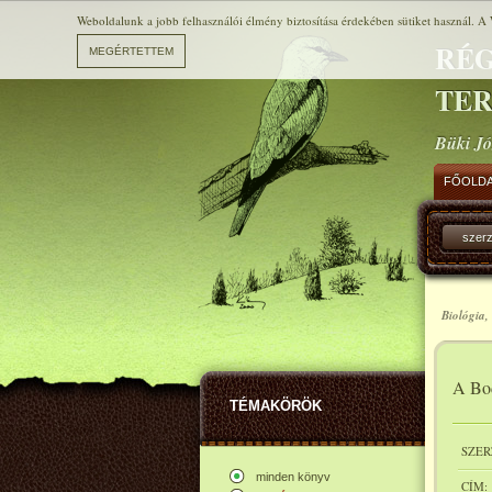
Weboldalunk a jobb felhasználói élmény biztosítása érdekében sütiket használ. A 
RÉG
TE
Büki Jó
FŐOLD
szer
Biológia,
A Bod
TÉMAKÖRÖK
SZER
minden könyv
CÍM: