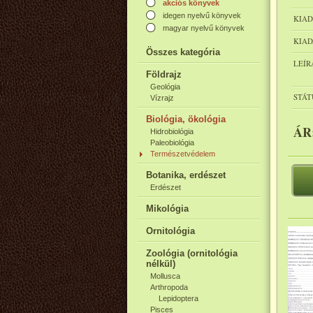
akciós könyvek
idegen nyelvű könyvek
KIAD
magyar nyelvű könyvek
KIAD
Összes kategória
LEÍR
Földrajz
Geológia
STÁT
Vízrajz
Biológia, ökológia
ÁR
Hidrobiológia
Paleobiológia
Természetvédelem
Botanika, erdészet
Erdészet
Mikológia
Ornitológia
Zoológia (ornitológia
nélkül)
Mollusca
Arthropoda
Lepidoptera
Pisces