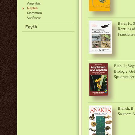
Amphibia
Reptilia
Mammalia
Vadászat
Baier, F.; 
Egyéb
Reptiles o
Frankfurte
Blab, J.; Vog
Biologie, Gef
Spektrum der 
Branch, B.:
Southern Af