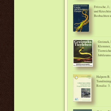
Fritzsche, J.
und Kriechti
Beobachten 
Grzimek, B
Klemmer, 
Tierreiche
Jubileums
Halpern B. 
Tanulmányg
Rosalia: 3.