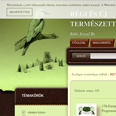
Weboldalunk a jobb felhasználói élmény biztosítása érdekében sütiket használ. A Weboldal h
RÉGI ÉS ÚJ
TERMÉSZET
Büki József Bt.
FŐOLDAL
MAGUNKRÓL
szerző
Zoológia (ornitológia nélkül) ›
REP
Találatok száma: 105
TÉMAKÖRÖK
17th Europ
Programme 
minden könyv