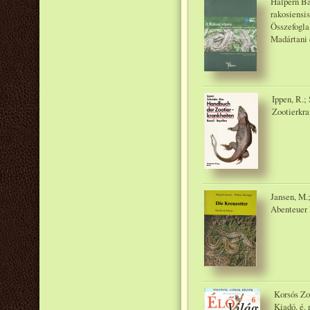
Halpern Bál
rakosiensi
Összefogla
Madártani 
Ippen, R.;
Zootierkra
Jansen, M.
Abenteuer 
Korsós Zol
Kiadó, é. 