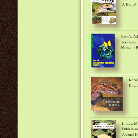
A Kárpát-
Korsós Zol
Természet
Nemzeti Bi
Korsó
Kft., 
Linley, M.
Publishin
Animal Ha