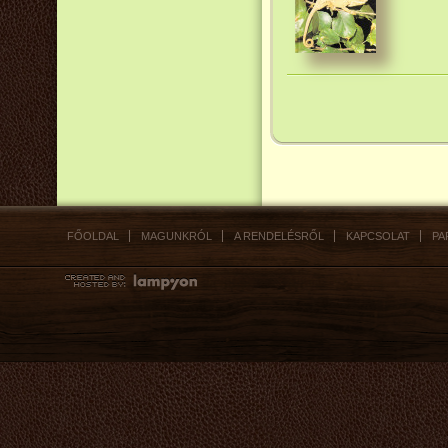
FŐOLDAL
MAGUNKRÓL
A RENDELÉSRŐL
KAPCSOLAT
PA