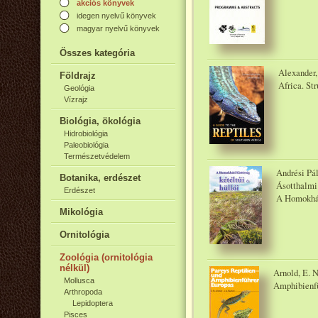
akciós könyvek
idegen nyelvű könyvek
magyar nyelvű könyvek
Összes kategória
Alexander,
Földrajz
Africa. Str
Geológia
Vízrajz
Biológia, ökológia
Hidrobiológia
Paleobiológia
Természetvédelem
Andrési Pál
Botanika, erdészet
Ásotthalmi
Erdészet
A Homokhát 
Mikológia
Ornitológia
Zoológia (ornitológia
nélkül)
Arnold, E. N
Mollusca
Amphibienfü
Arthropoda
Lepidoptera
Pisces