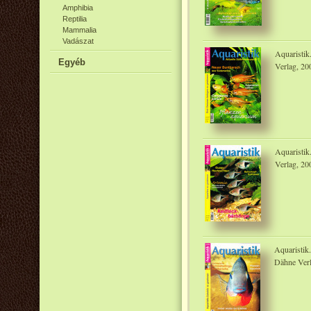
Amphibia
Reptilia
Mammalia
Vadászat
Aquaristik
Egyéb
Verlag, 20
Aquaristik
Verlag, 20
Aquaristik
Dähne Verl