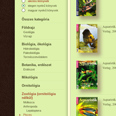
akciós könyvek
idegen nyelvű könyvek
magyar nyelvű könyvek
Összes kategória
Aquaristik
Földrajz
Verlag, 20
Geológia
Vízrajz
Biológia, ökológia
Hidrobiológia
Paleobiológia
Természetvédelem
Aquaristik
Botanika, erdészet
Verlag, 20
Erdészet
Mikológia
Ornitológia
Zoológia (ornitológia
nélkül)
Aquaristik
Mollusca
Verlag, 20
Arthropoda
Lepidoptera
Pisces