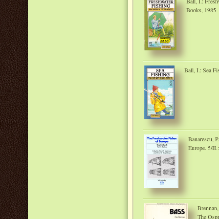
Ball, I.: Fres
Books, 1985
Ball, I.: Sea 
Banarescu, P
Europe. 5/II.
Brennan, 
The Ospr