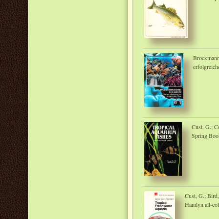
Brockmann,
erfolgreich
Cust, G.; C
Spring Boo
Cust, G.; Bird
Hamlyn all-co