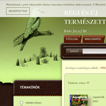
Weboldalunk a jobb felhasználói élmény biztosítása érdekében sütiket használ. A Weboldal h
RÉGI ÉS ÚJ
TERMÉSZET
Büki József Bt.
FŐOLDAL
MAGUNKRÓL
szerző
Zoológia (ornitológia nélkül) ›
PIS
Találatok száma: 95
TÉMAKÖRÖK
Aquaristik.
2002
minden könyv