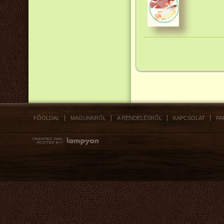
FŐOLDAL
MAGUNKRÓL
A RENDELÉSRŐL
KAPCSOLAT
PA