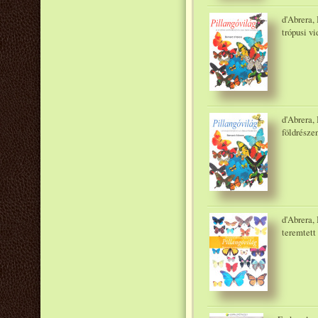
d'Abrera, 
trópusi v
d'Abrera, 
földrésze
d'Abrera,
teremtett