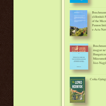
Buschmann 
előforduló 
of the Micr
Pannon Inté
e-Acta Natu
Buschmann
magyar nev
Hungaricu
Múzeumok 
Jász-Nagy
Csóka György