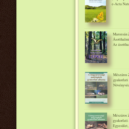
e-Acta Natu
Marozsán Z
Ásotthalmi
Az ásottha
Mészáros 
gyakorlati
Növényvé
Mészáros 
gyakorlati
Egyesület,