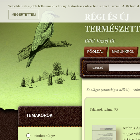
Weboldalunk a jobb felhasználói élmény biztosítása érdekében sütiket használ. A Weboldal h
RÉGI ÉS ÚJ
TERMÉSZET
Büki József Bt.
FŐOLDAL
MAGUNKRÓL
szerző
Zoológia (ornitológia nélkül) › Art
Találatok száma: 95
TÉMAKÖRÖK
Ambrus And
megye véde
minden könyv
térképe. F