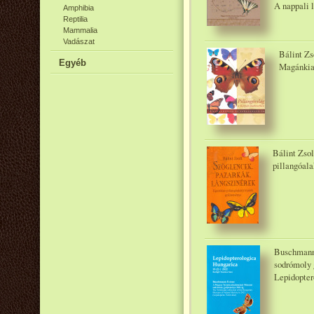
A nappali l
Amphibia
Reptilia
Mammalia
Vadászat
Bálint Zs
Egyéb
Magánkia
Bálint Zsol
pillangóala
Buschmann
sodrómoly 
Lepidopter