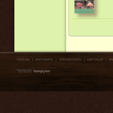
FŐOLDAL
MAGUNKRÓL
A RENDELÉSRŐL
KAPCSOLAT
PA