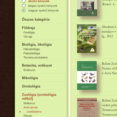
akciós könyvek
Rence: 4.
idegen nyelvű könyvek
magyar nyelvű könyvek
Összes kategória
Ábrahám Lev
Földrajz
metuljev = 
Geológia
Ig., 2012
Vízrajz
Biológia, ökológia
Hidrobiológia
Paleobiológia
Természetvédelem
Bálint Zso
Botanika, erdészet
Names of Bu
Erdészet
e-Acta Nat
Mikológia
Ornitológia
Zoológia (ornitológia
nélkül)
Bálint Zso
Mollusca
védett pil
Arthropoda
Természet
Lepidoptera
Természet
Pisces