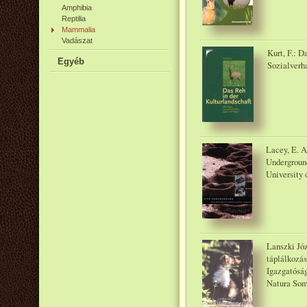
Amphibia
Reptilia
Mammalia
Vadászat
Kurt, F.: D
Egyéb
Sozialverh
Lacey, E. A.
Underground
University 
Lanszki Jó
táplálkozá
Igazgatósá
Natura Som