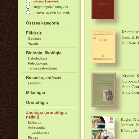
akciós könyvek
idegen nyelvű könyvek
magyar nyelvű könyvek
Összes kategória
Krumbiegel
Földrajz
Geest & Po
Geológia
Die Neue 
Vízrajz
Biológia, ökológia
Hidrobiológia
Paleobiológia
Természetvédelem
Krysiak, K
Botanika, erdészet
European B
Erdészet
State Coun
State Coun
Mikológia
Ornitológia
Zoológia (ornitológia
nélkül)
Kugler Pét
Mollusca
Nemzeti Par
Arthropoda
Kócsagvári
Lepidoptera
Pisces