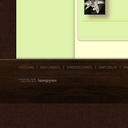
FŐOLDAL
MAGUNKRÓL
A RENDELÉSRŐL
KAPCSOLAT
PA