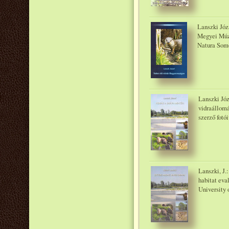
Lanszki Józ
Megyei Múz
Natura Somo
Lanszki Józ
vidraállomá
szerző fotó
Lanszki, J.
habitat eval
University 