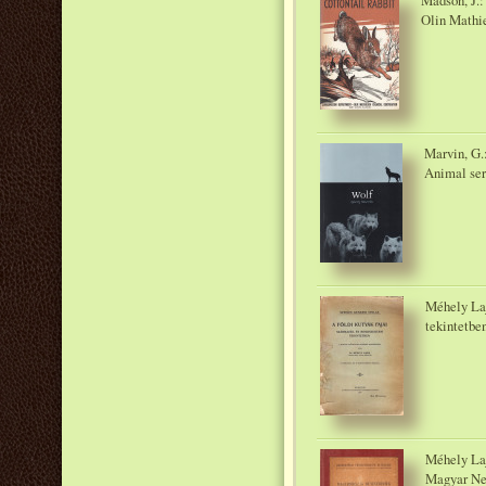
Madson, J.:
Olin Mathi
Marvin, G.
Animal ser
Méhely Laj
tekintetb
Méhely Laj
Magyar Ne