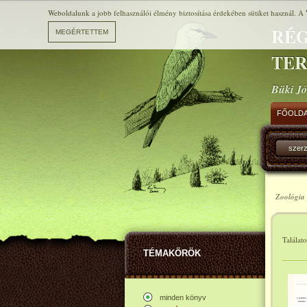
Weboldalunk a jobb felhasználói élmény biztosítása érdekében sütiket használ. A 
RÉG
TE
Büki Jó
FŐOLD
szer
Zoológia 
Találat
TÉMAKÖRÖK
minden könyv