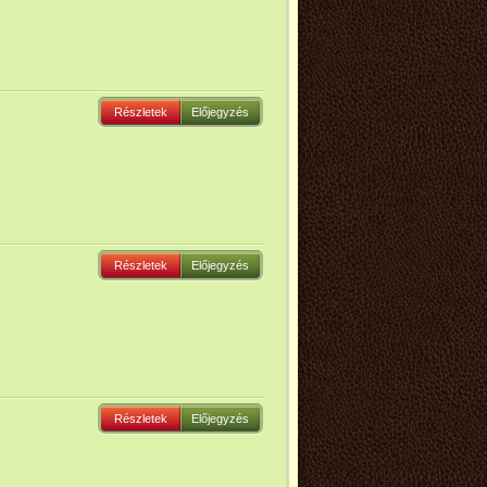
Részletek
Előjegyzés
Részletek
Előjegyzés
Részletek
Előjegyzés