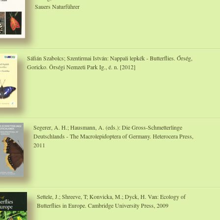
Sauers Naturführer
Sáfián Szabolcs; Szentirmai István: Nappali lepkék - Butterflies. Őrség,
Goricko. Örségi Nemzeti Park Ig., é. n. [2012]
Segerer, A. H.; Hausmann, A. (eds.): Die Gross-Schmetterlinge
Deutschlands - The Macrolepidoptera of Germany. Heterocera Press,
2011
Settele, J.; Shreeve, T; Konvicka, M.; Dyck, H. Van: Ecology of
Butterflies in Europe. Cambridge University Press, 2009