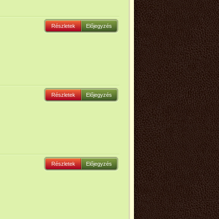
Részletek
Előjegyzés
Részletek
Előjegyzés
Részletek
Előjegyzés