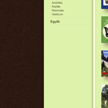
Amphibia
Reptilia
Mammalia
Vadászat
Egyéb