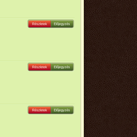
Részletek
Előjegyzés
Részletek
Előjegyzés
Részletek
Előjegyzés