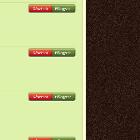
Részletek
Előjegyzés
Részletek
Előjegyzés
Részletek
Előjegyzés