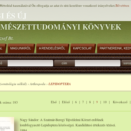
Weboldal használatával Ön elfogadja az adat és süti-kezelésre vonatkozó irányelveket.
Bővebben
I ÉS ÚJ
RMÉSZETTUDOMÁNYI KÖNYVEK
zsef Bt.
AL
MAGUNKRÓL
A RENDELÉSRŐL
KAPCSOLAT
PARTNEREINK, KED
ző
cím
soro
(ornitológia nélkül) › Arthropoda ›
LEPIDOPTERA
Első
|
Előző
|
6
|
7
|
8
|
9
|
10
|
Következő
ok száma: 183
Nagy Sándor: A Szatmár-Beregi Tájvédelmi Körzet erdőinek
lombfogyasztó Lepidoptera közösségei. Kandidátusi értekezés tézisei.
1984