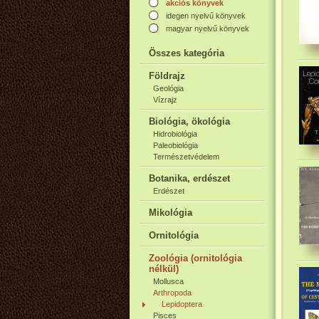
akciós könyvek
idegen nyelvű könyvek
magyar nyelvű könyvek
Összes kategória
Földrajz
Geológia
Vízrajz
Biológia, ökológia
Hidrobiológia
Paleobiológia
Természetvédelem
Botanika, erdészet
Erdészet
Mikológia
Ornitológia
Zoológia (ornitológia
nélkül)
Mollusca
Arthropoda
Lepidoptera
Pisces