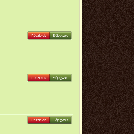
Részletek
Előjegyzés
Részletek
Előjegyzés
Részletek
Előjegyzés