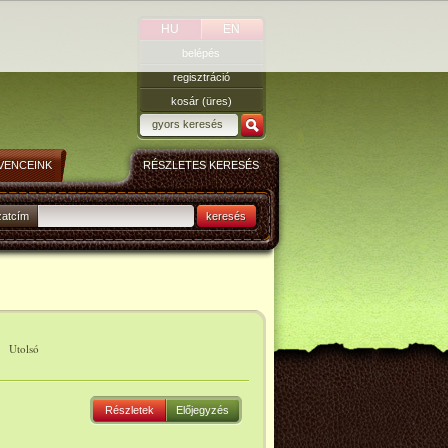
HU
EN
belépés
regisztráció
kosár (üres)
VENCEINK
RÉSZLETES KERESÉS
zatcím
keresés
|
Utolsó
Részletek
Előjegyzés