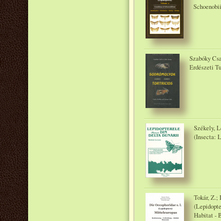
Schoenobii
Szabóky Csa
Erdészeti T
Székely, L
(Insecta: 
Tokár, Z.;
(Lepidopte
Habitat - 