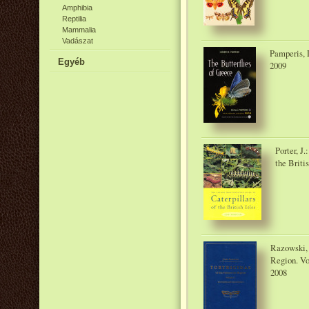
Amphibia
Reptilia
Mammalia
Vadászat
Pamperis, L
Egyéb
2009
Porter, J
the Briti
Razowski, 
Region. Vo
2008