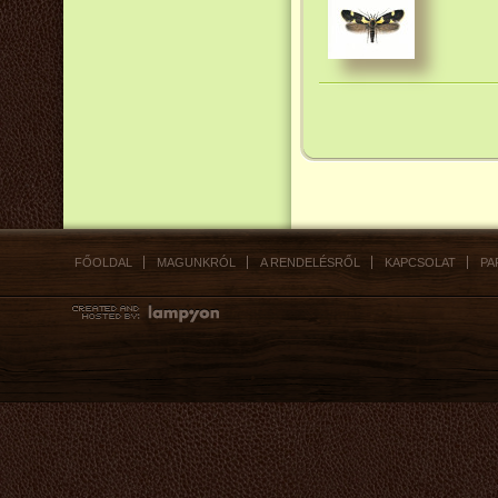
FŐOLDAL
MAGUNKRÓL
A RENDELÉSRŐL
KAPCSOLAT
PA