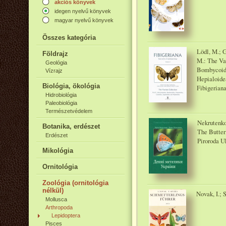
akciós könyvek
idegen nyelvű könyvek
magyar nyelvű könyvek
Összes kategória
Lödl, M.; G
Földrajz
M.: The Var
Geológia
Bombycoide
Vízrajz
Hepialoide
Biológia, ökológia
Fibigeriana
Hidrobiológia
Paleobiológia
Természetvédelem
Nekrutenko,
Botanika, erdészet
The Butter
Erdészet
Piroroda U
Mikológia
Ornitológia
Zoológia (ornitológia
nélkül)
Novak, I.; 
Mollusca
Arthropoda
Lepidoptera
Pisces