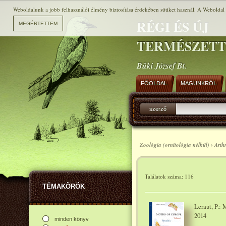
Weboldalunk a jobb felhasználói élmény biztosítása érdekében sütiket használ. A Weboldal h
RÉGI ÉS ÚJ
TERMÉSZET
Büki József Bt.
FŐOLDAL
MAGUNKRÓL
szerző
Zoológia (ornitológia nélkül) › Art
Találatok száma: 116
TÉMAKÖRÖK
Leraut, P.: 
2014
minden könyv