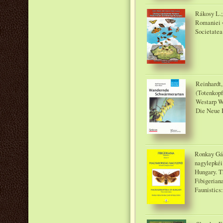
Rákosy L.;
Romaniei =
Societatea
Reinhardt,
(Totenkopf
Westarp W
Die Neue 
Ronkay Gáb
nagylepkéi
Hungary. Th
Fibigerian
Faunistics: