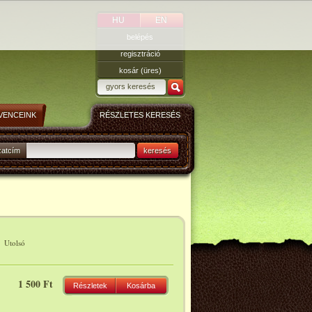
HU
EN
belépés
regisztráció
kosár (üres)
VENCEINK
RÉSZLETES KERESÉS
zatcím
keresés
|
Utolsó
1 500 Ft
Részletek
Kosárba