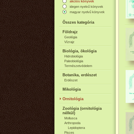
akciós könyvek
idegen nyelvű könyvek
magyar nyelvű könyvek
Összes kategória
Földrajz
Geológia
Vízrajz
Biológia, ökológia
Hidrobiológia
Paleobiológia
Természetvédelem
Botanika, erdészet
Erdészet
Mikológia
Ornitológia
Zoológia (ornitológia
nélkül)
Mollusca
Arthropoda
Lepidoptera
Pisces