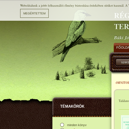
Weboldalunk a jobb felhasználói élmény biztosítása érdekében sütiket használ. A 
RÉG
TE
Büki Jó
FŐOLD
szer
ORNITO
Találat
TÉMAKÖRÖK
minden könyv