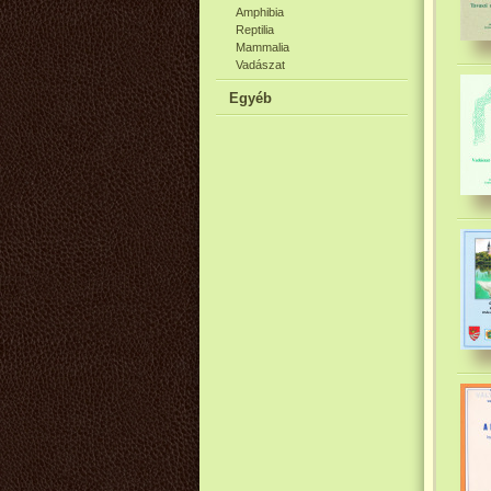
Amphibia
Reptilia
Mammalia
Vadászat
Egyéb