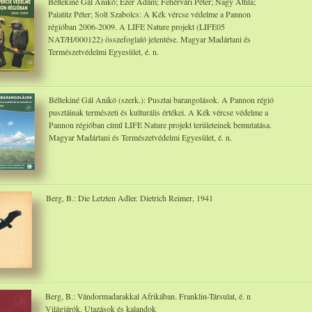
Béltekiné Gál Anikó; Ezer Ádám; Fehérvári Péter; Nagy Attila;
Palatitz Péter; Solt Szabolcs: A Kék vércse védelme a Pannon
régióban 2006-2009. A LIFE Nature projekt (LIFE05
NAT/H/000122) összefoglaló jelentése. Magyar Madártani és
Természetvédelmi Egyesület, é. n.
Béltekiné Gál Anikó (szerk.): Pusztai barangolások. A Pannon régió
pusztáinak természeti és kulturális értékei. A Kék vércse védelme a
Pannon régióban című LIFE Nature projekt területeinek bemutatása.
Magyar Madártani és Természetvédelmi Egyesület, é. n.
Berg, B.: Die Letzten Adler. Dietrich Reimer, 1941
Berg, B.: Vándormadarakkal Afrikában. Franklin-Társulat, é. n
Világjárók. Utazások és kalandok