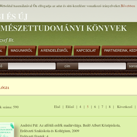
Weboldal használatával Ön elfogadja az adat és süti-kezelésre vonatkozó irányelveket.
Bővebben
I ÉS ÚJ
RMÉSZETTUDOMÁNYI KÖNYVEK
zsef Bt.
AL
MAGUNKRÓL
A RENDELÉSRŐL
KAPCSOLAT
PARTNEREINK, KED
ző
cím
soro
LÓGIA
Első
|
Előző
|
4
|
5
|
6
|
7
|
8
|
Következő
ok száma: 590
Andrési Pál: Az alföldi erdők madárvilága. Bedő Albert Középiskola,
Erdészeti Szakiskola és Kollégium, 2009
Erdészeti füzetek: 4.