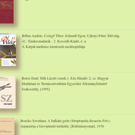
Bőhm András; Csörgő Tibor; Schmidt Egon; Ujhelyi Péter: Élővilág.
41.: Énekesmadarak - 2. Kossuth Kiadó, é. n.
A Kárpát-medence természeti enciklopédiája
Boros Emil; Tóth László (szerk.): ÁSz Híradó: 2. sz. Magyar
Madártani és Természetvédelmi Egyesület Állományfelmérő
Szakosztály, [1995]
Bozsko Szvetlana: A balkáni gerle (Streptopelia decaocto Friv,)
expanziója a Szovjetunió területén. [Különlenyomat]. 1976