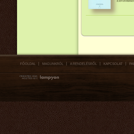
Environmen
FŐOLDAL
MAGUNKRÓL
A RENDELÉSRŐL
KAPCSOLAT
PA