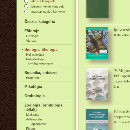
akciós könyvek
idegen nyelvű könyvek
magyar nyelvű könyvek
Összes kategória
Ipolytarnó
Földrajz
Bábakalács
Geológia
Vízrajz
Biológia, ökológia
Hidrobiológia
Paleobiológia
Természetvédelem
IV. Magyar
Botanika, erdészet
1999. ápri
Erdészet
Egyesülete
é. n
Mikológia
Ornitológia
Zoológia (ornitológia
nélkül)
Kémiai és 
Mollusca
szeptember
Arthropoda
Környezet
Lepidoptera
Pisces