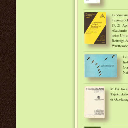
Lebensrau
Tagungsdok
19.-21. Apr
Akademie 
beim Umwe
Beiträge d
Württember
Led
Ins
Con
Nat
M. kir. Józ
Tájékoztató
és Gazdasá