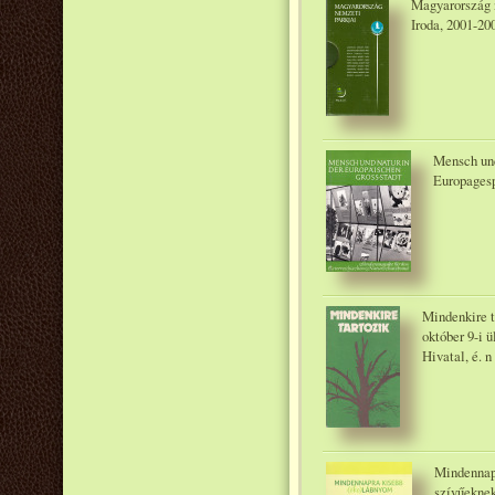
Magyarország n
Iroda, 2001-20
Mensch und
Europagesp
Mindenkire 
október 9-i 
Hivatal, é. n
Mindennapr
szívűeknek