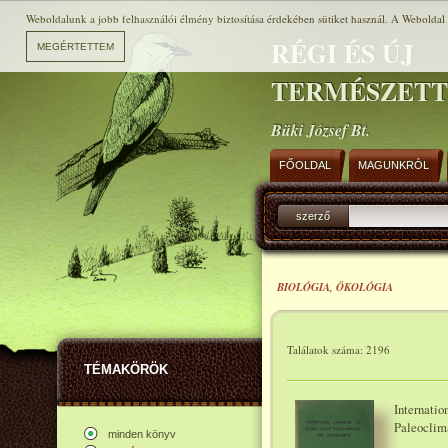
Weboldalunk a jobb felhasználói élmény biztosítása érdekében sütiket használ. A Weboldal h
RÉGI ÉS ÚJ
TERMÉSZET
Büki József Bt.
FŐOLDAL
MAGUNKRÓL
szerző
BIOLÓGIA, ÖKOLÓGIA
Találatok száma: 2196
TÉMAKÖRÖK
Internati
Paleoclim
minden könyv