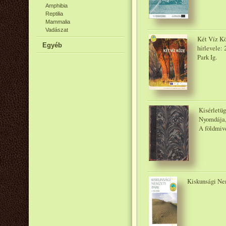
Amphibia
Reptilia
Mammalia
Vadászat
Két Víz Kö
Egyéb
hírlevele:
Park Ig.
Kisérletü
Nyomdája,
A földmive
Kiskunsági Nem