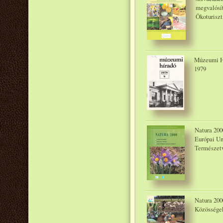
megvalósí
Ökoturiszt
Múzeumi Hí
1979
Natura 200
Európai Un
Természetv
Natura 200
Közösségek