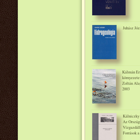
Juhász Józ
Kálmán Eri
környezete
Zoltán Ala
2003
Kálniczky 
Az Országo
Vízgazdálk
Források a