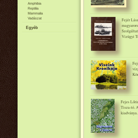
Amphibia
Reptilia
Mammalia
Vadászat
Fejér Lás
magyarors
Egyéb
Szolgáltat
Vizügyi Tö
Fej
víz
Kön
Fejes Lőri
Tisza-tó. 
kiadványa.