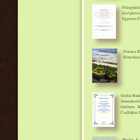
Félegyházi
késő pleis
Egyetem Fö
Ferencz R
Könyvkiad
Gyulai Rudo
Ármentesítő
története . 
Csallóközi 
Hajósy, A.