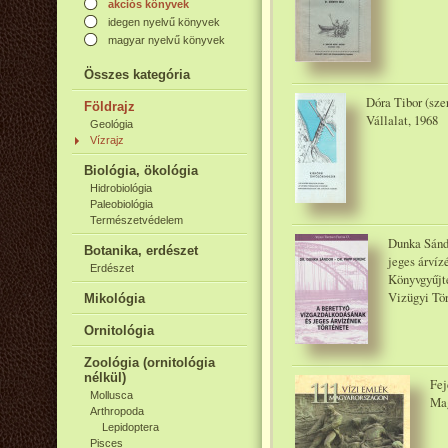
akciós könyvek
idegen nyelvű könyvek
magyar nyelvű könyvek
Összes kategória
Dóra Tibor (sze
Földrajz
Vállalat, 1968
Geológia
Vízrajz
Biológia, ökológia
Hidrobiológia
Paleobiológia
Természetvédelem
Dunka Sánd
Botanika, erdészet
jeges árvíz
Erdészet
Könyvgyűjt
Vizügyi Tör
Mikológia
Ornitológia
Zoológia (ornitológia
nélkül)
Fej
Mollusca
Mag
Arthropoda
Lepidoptera
Pisces