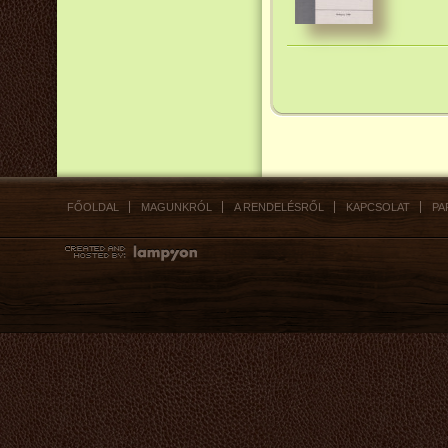
FŐOLDAL
MAGUNKRÓL
A RENDELÉSRŐL
KAPCSOLAT
PA