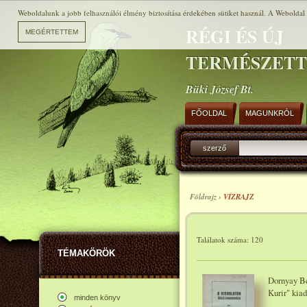
Weboldalunk a jobb felhasználói élmény biztosítása érdekében sütiket használ. A Weboldal h
RÉGI ÉS ÚJ
TERMÉSZET
Büki József Bt.
FŐOLDAL
MAGUNKRÓL
szerző
Földrajz ›
VÍZRAJZ
Találatok száma: 120
TÉMAKÖRÖK
Dornyay Bé
Kurir" kia
minden könyv