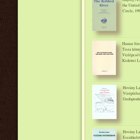
the United
Circle, 19
Hamar Józs
Tisza körny
Vízlépcső 
Kiskörei L
Hovány Laj
Vízépítősz
Grafoprodu
Hovány Laj
Északkelet