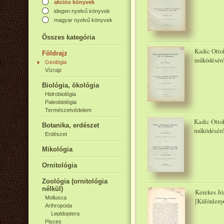
akciós könyvek
idegen nyelvű könyvek
magyar nyelvű könyvek
Összes kategória
Kadic Ottok
Földrajz
működésérő
Geológia
Vízrajz
Biológia, ökológia
Hidrobiológia
Paleobiológia
Természetvédelem
Kadic Ottok
Botanika, erdészet
működésérő
Erdészet
Mikológia
Ornitológia
Zoológia (ornitológia
nélkül)
Kerekes Jó
Mollusca
[Különleny
Arthropoda
Lepidoptera
Pisces