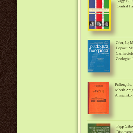
Nagy, E.: 
Central Pa
Ódor, L.; M
Deposit Mo
Carlin Gol
Geologica H
Paffengolc,
ocherk Ara
Armjanskoj
Papp Gábor
Discovered