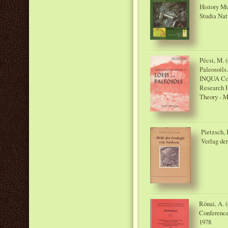
History M
Studia Nat
Pécsi, M. (
Paleosoils
INQUA Com
Research I
Theory - M
Pietzsch,
Verlag de
Rónai, A. (
Conference
1978