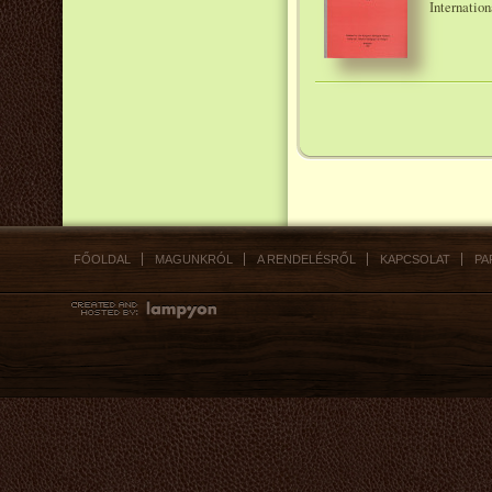
Internatio
FŐOLDAL
MAGUNKRÓL
A RENDELÉSRŐL
KAPCSOLAT
PA