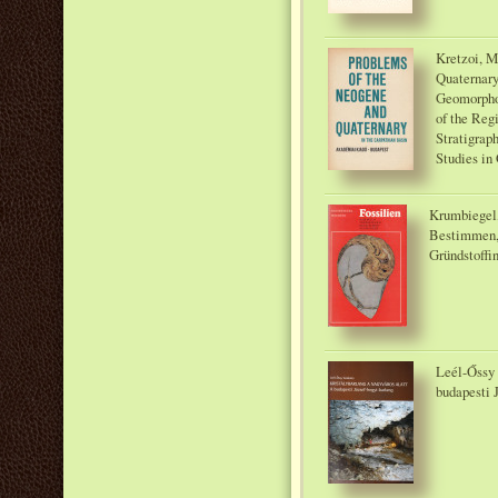
Kretzoi, M
Quaternary
Geomorphol
of the Re
Stratigrap
Studies in
Krumbiegel,
Bestimmen,
Gründstoffin
Leél-Őssy 
budapesti 