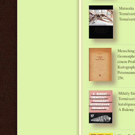
Matuszka 
Természe
Természe
Mensching,
Geomorphol
einem Prof
Kartograph
Petermanns
256.
Mihály Sá
Természet
katalógus
A Bakony 