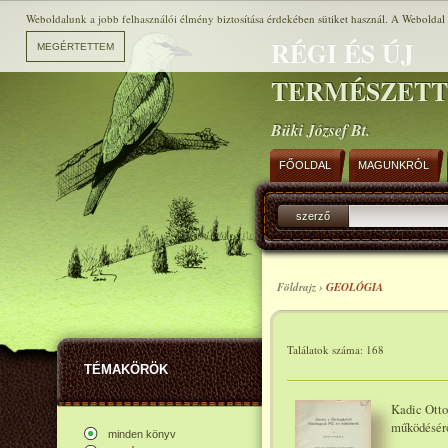
Weboldalunk a jobb felhasználói élmény biztosítása érdekében sütiket használ. A Weboldal h
RÉGI ÉS ÚJ
TERMÉSZET
Büki József Bt.
FŐOLDAL
MAGUNKRÓL
szerző
Földrajz ›
GEOLÓGIA
Találatok száma: 168
TÉMAKÖRÖK
Kadic Otto
működésérő
minden könyv