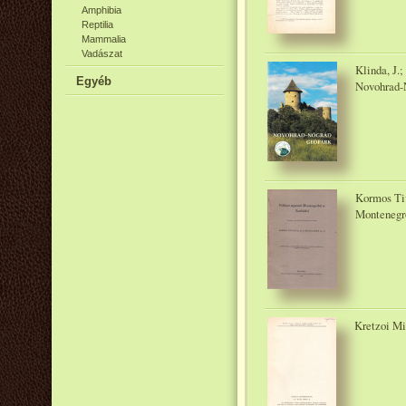
Amphibia
Reptilia
Mammalia
Vadászat
Klinda, J.
Egyéb
Novohrad-N
Kormos Tiv
Montenegró
Kretzoi Mi