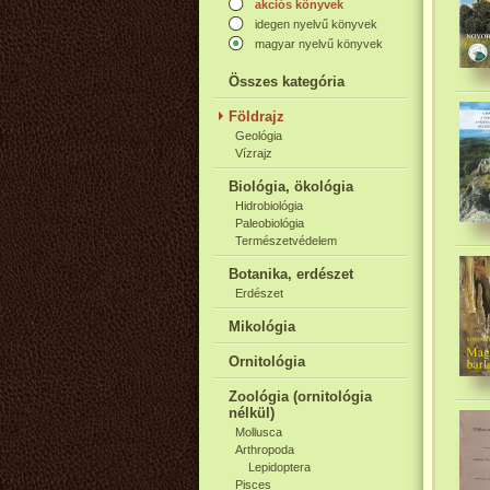
akciós könyvek
idegen nyelvű könyvek
magyar nyelvű könyvek
Összes kategória
Földrajz
Geológia
Vízrajz
Biológia, ökológia
Hidrobiológia
Paleobiológia
Természetvédelem
Botanika, erdészet
Erdészet
Mikológia
Ornitológia
Zoológia (ornitológia
nélkül)
Mollusca
Arthropoda
Lepidoptera
Pisces