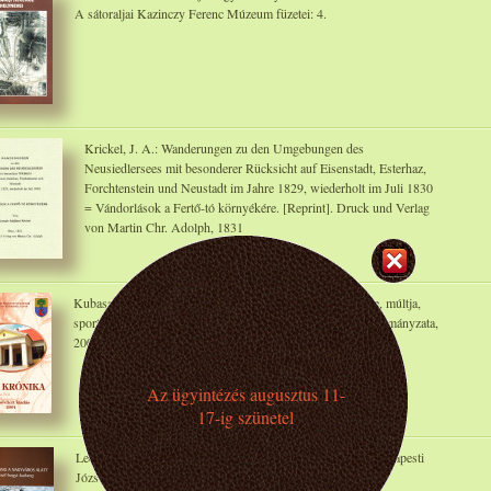
A sátoraljai Kazinczy Ferenc Múzeum füzetei: 4.
Krickel, J. A.: Wanderungen zu den Umgebungen des
Neusiedlersees mit besonderer Rücksicht auf Eisenstadt, Esterhaz,
Forchtenstein und Neustadt im Jahre 1829, wiederholt im Juli 1830
= Vándorlások a Fertő-tó környékére. [Reprint]. Druck und Verlag
von Martin Chr. Adolph, 1831
Kubassek János (szerk.): Érdi krónika. Érd természeti képe, múltja,
sportja és lakói. Honismereti olvasókönyv. Érd Város Önkormányzata,
2004
Az ügyintézés augusztus 11-
17-ig szünetel
Leél-Őssy Szabolcs: Kristálybarlang a nagyváros alatt. A budapesti
József-hegyi-barlang. GeoLitera, 2014