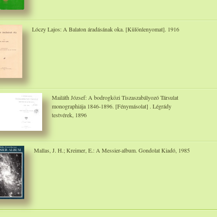
Lóczy Lajos: A Balaton áradásának oka. [Különlenyomat]. 1916
Mailáth József: A bodrogközi Tiszaszabályozó Társulat
monographiája 1846-1896. [Fénymásolat] . Légrády
testvérek, 1896
Mallas, J. H.; Kreimer, E.: A Messier-album. Gondolat Kiadó, 1985