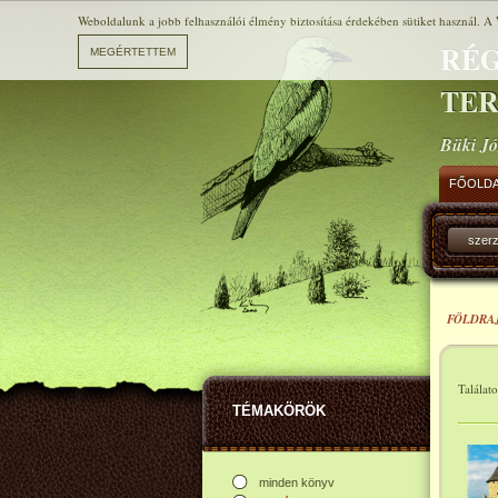
Weboldalunk a jobb felhasználói élmény biztosítása érdekében sütiket használ. A 
RÉG
TE
Büki Jó
FŐOLD
szer
FÖLDRA
Találat
TÉMAKÖRÖK
minden könyv