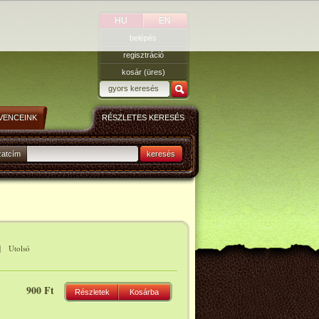
HU
EN
belépés
regisztráció
kosár (üres)
VENCEINK
RÉSZLETES KERESÉS
zatcím
keresés
|
Utolsó
900 Ft
Részletek
Kosárba