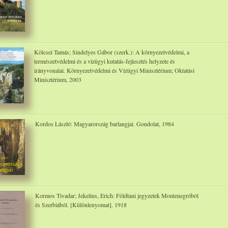
Kölcsei Tamás; Sindelyes Gábor (szerk.): A környezetvédelmi, a
természetvédelmi és a vízügyi kutatás-fejlesztés helyzete és
irányvonalai. Környezetvédelmi és Vízügyi Minisztérium; Oktatási
Minisztérium, 2003
Kordos László: Magyarország barlangjai. Gondolat, 1984
Kormos Tivadar; Jekelius, Erich: Földtani jegyzetek Montenegróból
és Szerbiából. [Különlenyomat]. 1918