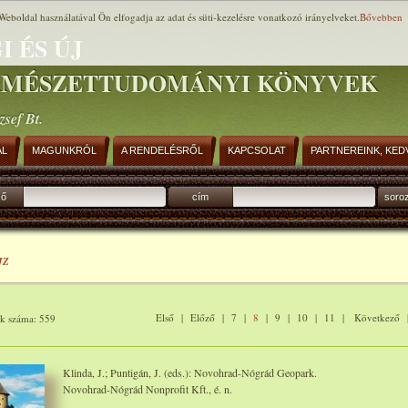
Weboldal használatával Ön elfogadja az adat és süti-kezelésre vonatkozó irányelveket.
Bővebben
I ÉS ÚJ
RMÉSZETTUDOMÁNYI KÖNYVEK
zsef Bt.
AL
MAGUNKRÓL
A RENDELÉSRŐL
KAPCSOLAT
PARTNEREINK, KED
ző
cím
soro
JZ
Első
|
Előző
|
7
|
8
|
9
|
10
|
11
|
Következő
ok száma: 559
Klinda, J.; Puntigán, J. (eds.): Novohrad-Nógrád Geopark.
Novohrad-Nógrád Nonprofit Kft., é. n.