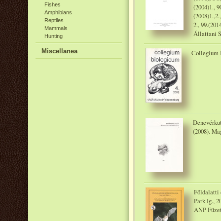
Fishes
(2004)1., 9
Amphibians
(2008)1.,2.
Reptiles
2., 99.(20
Mammals
Állattani 
Hunting
Miscellanea
Collegium 
Denevérkut
(2008). Ma
Földalatti
Park Ig., 2
ANP Füzet