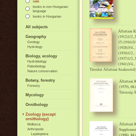
sale
books in non-Hungarian
language
books in Hungarian
All subjects
Állattani K
(1912)1/2.,3
Geography
15.(1916)3/4
Geology
(1928)3/4., 
Hydrology
(1934)1/2., 
Biology, ecology
(1937)1/2.,3
Hydrobiology
(1941)3/4.,
Paleobiology
Társulat Állattani Szakosztál
Nature conservation
Botany, forestry
Állattani 
Forestry
(1979), 68.
Társaság Á
Mycology
Ornithology
Zoology (except
ornithology)
Állattani 
Mollusca
Supplementu
Arthropods
Lepidoptera
(1998), 84.