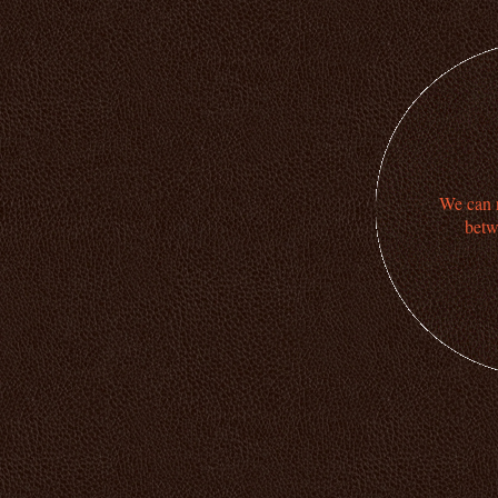
We can n
betw