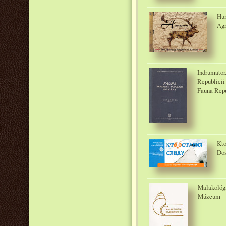
Hun
Agr
Indrumator
Republicii
Fauna Repu
Kto
Dos
Malakológi
Múzeum