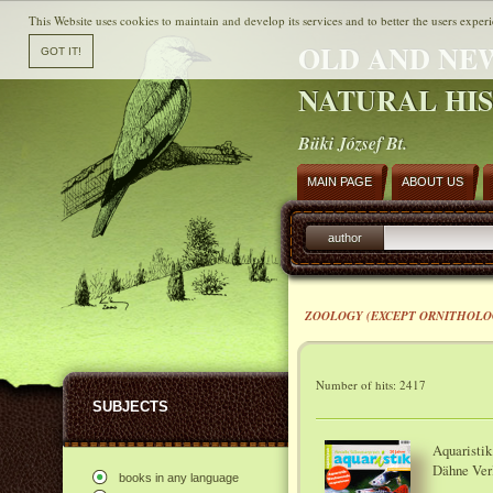
This Website uses cookies to maintain and develop its services and to better the users experi
OLD AND NE
NATURAL HI
Büki József Bt.
MAIN PAGE
ABOUT US
author
ZOOLOGY (EXCEPT ORNITHOLO
Number of hits: 2417
SUBJECTS
Aquaristik
Dähne Ver
books in any language