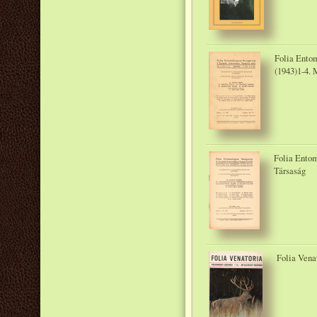
Folia Entom
(1943)1-4. 
Folia Entom
Társaság
Folia Venat