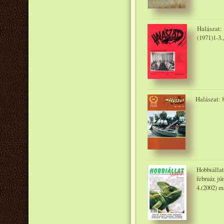
Halászat: 1
(1971)1-3.,
Halászat: 8
Hobbiállat
február, jú
4.(2002) m