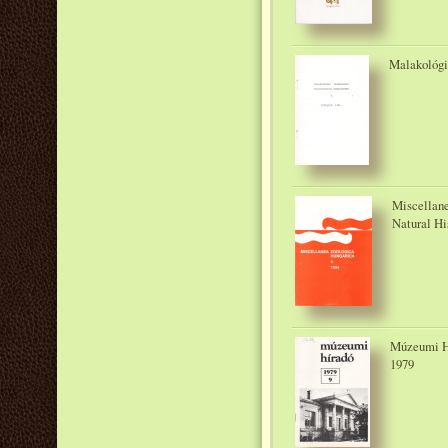
Malakológi
Miscellane
Natural H
Múzeumi Hí
1979